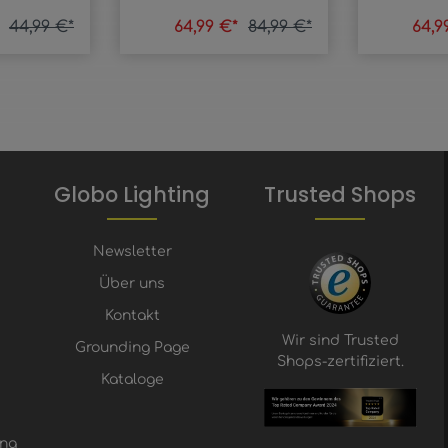
*
44,99 €*
64,99 €*
84,99 €*
64,9
Globo Lighting
Trusted Shops
Newsletter
Über uns
Kontakt
Wir sind Trusted
Grounding Page
Shops-zertifiziert.
Kataloge
ung