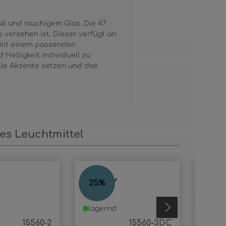
ll und rauchigem Glas. Die 47
 versehen ist. Dieser verfügt an
e mit einem passenden
Helligkeit individuell zu
olle Akzente setzen und das
s Leuchtmittel
MILLEY
MILL
25
%
25
%
lagernd
demn
15560-2
15560-3DC