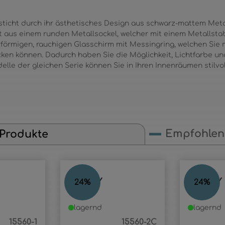
sticht durch ihr ästhetisches Design aus schwarz-mattem Meta
 aus einem runden Metallsockel, welcher mit einem Metallstab
rförmigen, rauchigen Glasschirm mit Messingring, welchen Si
ken können. Dadurch haben Sie die Möglichkeit, Lichtfarbe und 
lle der gleichen Serie können Sie in Ihren Innenräumen stilv
Empfohlene
 Produkte
MILLEY
MILLEY
24
%
24
%
lagernd
lagernd
15560-1
15560-2C