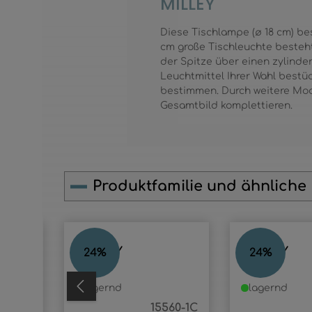
MILLEY
Diese Tischlampe (ø 18 cm) be
cm große Tischleuchte besteht
der Spitze über einen zylinde
Leuchtmittel Ihrer Wahl bestüc
bestimmen. Durch weitere Mode
Gesamtbild komplettieren.
Produktfamilie und ähnliche
Produktgalerie überspringen
MILLEY
MILLEY
24
%
24
%
lagernd
lagernd
60-3H
15560-1C