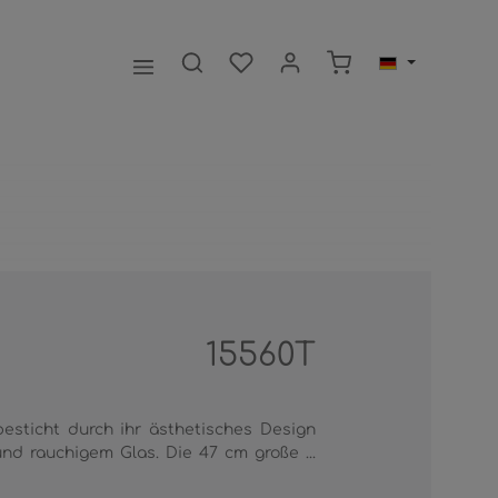
Warenkorb enthält 0
15560T
esticht durch ihr ästhetisches Design
d rauchigem Glas. Die 47 cm große ...