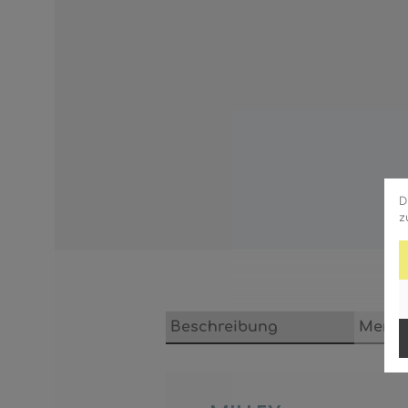
D
z
Beschreibung
Merkm