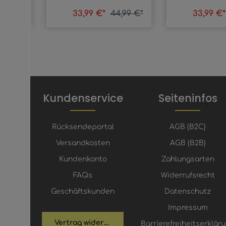
,99 €*
33,99 €*
44,99 €*
33,99 €
Kundenservice
Seiteninfos
Rücksendeportal
AGB (B2C)
Versandkosten
AGB (B2B)
Kundenkonto
Zahlungsarten
FAQs
Widerrufsrecht
Geschäftskunden
Datenschutz
Impressum
Vertrag widerrufen
Barrierefreiheitserklär