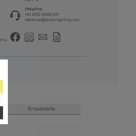
Helpline
+43 4253 32050 237
webshop@globo-lighting.com
tria
s
Ersatzteile