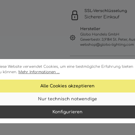
SSL-Verschlüsselung
Sicherer Einkauf
Hersteller
Globo Handels GmbH
Gewerbestr. 3,9184 St. Peter, Aus
webshop@globo-lighting.com
iese Website verwendet Cookies, um eine bestmögliche Erfahrung bieten
u können.
Mehr Informationen ...
Alle Cookies akzeptieren
Nur technisch notwendige
ale
Technische Daten
Download
Konfigurieren