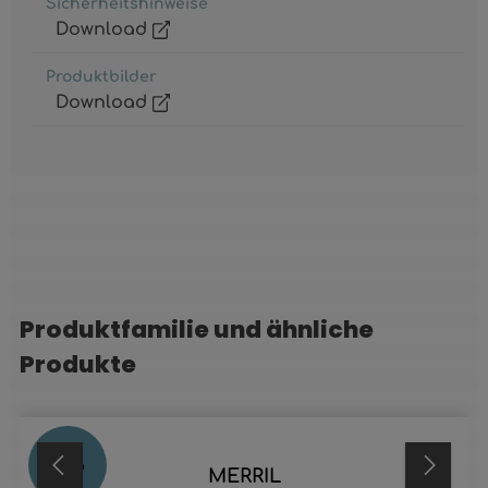
Sicherheitshinweise
Download
Produktbilder
Download
Produktfamilie und ähnliche
Produktgalerie überspringen
Produkte
88
%
MERRIL