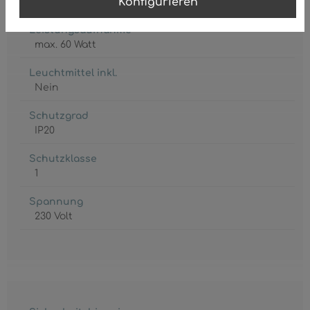
Konfigurieren
4 x E27
Leistungsaufnahme
max. 60 Watt
Leuchtmittel inkl.
Nein
Schutzgrad
IP20
Schutzklasse
1
Spannung
230 Volt