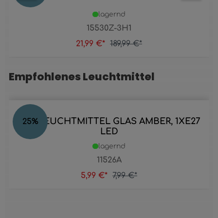
lagernd
15530Z-3H1
21,99 €*
189,99 €*
Empfohlenes Leuchtmittel
Produktgalerie überspringen
LED LEUCHTMITTEL GLAS AMBER, 1XE27
25
%
LED
lagernd
11526A
5,99 €*
7,99 €*