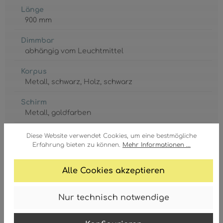
Länge
900 mm
Dimmbar
abhängig vom Leuchtmittel
Korpus
Metall
, schwarz
, Holz
, schwarz
Schirm
Metall
, goldfarben
GTIN/EAN:
Diese Website verwendet Cookies, um eine bestmögliche
9007371415922
Erfahrung bieten zu können.
Mehr Informationen ...
Alle Cookies akzeptieren
Nur technisch notwendige
Fassung