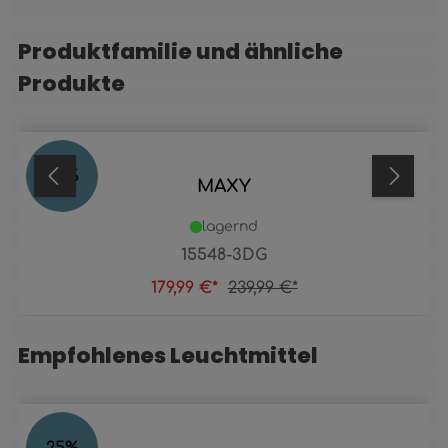
Produktfamilie und ähnliche
Produktgalerie überspringen
Produkte
25
%
MAXY
lagernd
15548-3DG
179,99 €*
239,99 €*
Empfohlenes Leuchtmittel
Produktgalerie überspringen
25
%