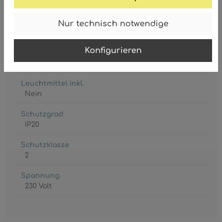
Fassung
Nur technisch notwendige
6 x E27
Konfigurieren
Leistungsaufnahme
max. 40 Watt
Leuchtmittel inkl.
Nein
Schutzgrad
IP20
Schutzklasse
2
Spannung
230 Volt