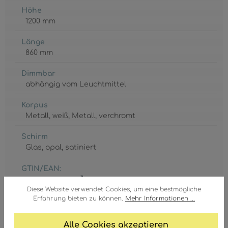
Höhe
1200 mm
Länge
860 mm
Dimmbar
abhängig vom Leuchtmittel
Korpus
Metall
, weiß
, Metall
, verchromt
Schirm
Glas
, opal
, satiniert
GTIN/EAN:
9007371471126
Diese Website verwendet Cookies, um eine bestmögliche
Erfahrung bieten zu können.
Mehr Informationen ...
Alle Cookies akzeptieren