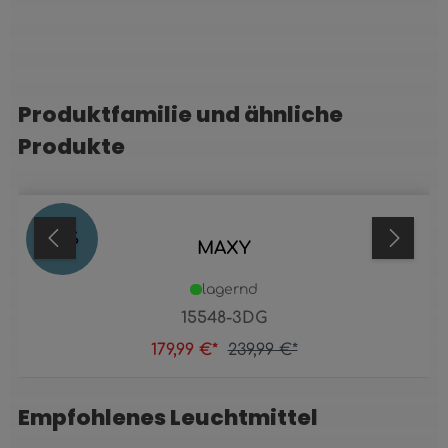
Produktfamilie und ähnliche
Produktgalerie überspringen
Produkte
25
%
MAXY
lagernd
15548-3DG
179,99 €*
239,99 €*
Empfohlenes Leuchtmittel
Produktgalerie überspringen