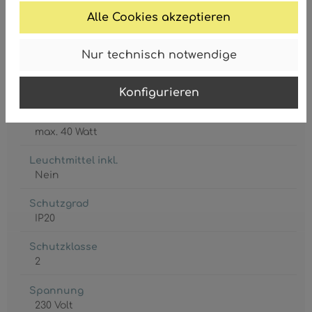
Alle Cookies akzeptieren
Nur technisch notwendige
Fassung
5 x E27
Konfigurieren
Leistungsaufnahme
max. 40 Watt
Leuchtmittel inkl.
Nein
Schutzgrad
IP20
Schutzklasse
2
Spannung
230 Volt