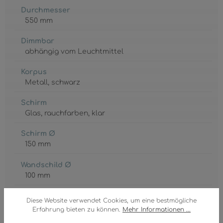
Durchmesser
550 mm
Dimmbar
abhängig vom Leuchtmittel
Korpus
Metall
, schwarz
Schirm
Glas
, rauchfarben
, klar
Schirm Ø
150 mm
Wandschild Ø
100 mm
GTIN/EAN:
Diese Website verwendet Cookies, um eine bestmögliche
9007371474189
Erfahrung bieten zu können.
Mehr Informationen ...