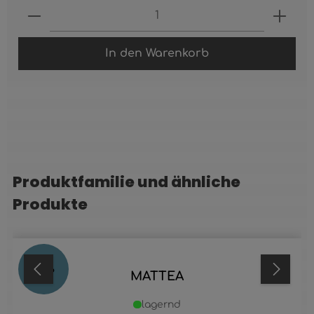
Produkt Anzahl: Gib den gewünschten 
In den Warenkorb
Produktfamilie und ähnliche
Produktgalerie überspringen
Produkte
74
%
MATTEA
lagernd