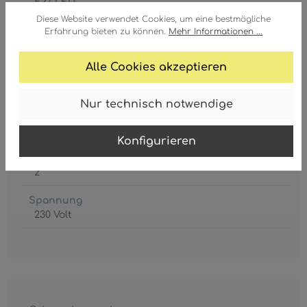
E27 LED
Diese Website verwendet Cookies, um eine bestmögliche
Leistungsaufnahme
Erfahrung bieten zu können.
Mehr Informationen ...
max. 9 Watt
Alle Cookies akzeptieren
Leuchtmittel inkl.
Nein
Nur technisch notwendige
Schutzgrad
IP20
Konfigurieren
Schutzklasse
2
Spannung
230 Volt