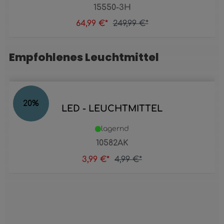
15550-3H
64,99 €*
249,99 €*
Empfohlenes Leuchtmittel
Produktgalerie überspringen
20
%
LED - LEUCHTMITTEL
lagernd
10582AK
3,99 €*
4,99 €*