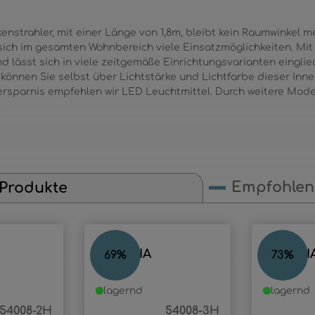
strahler, mit einer Länge von 1,8m, bleibt kein Raumwinkel me
sich im gesamten Wohnbereich viele Einsatzmöglichkeiten. Mi
und lässt sich in viele zeitgemäße Einrichtungsvarianten einglie
) können Sie selbst über Lichtstärke und Lichtfarbe dieser I
ersparnis empfehlen wir LED Leuchtmittel. Durch weitere Mode
.
Empfohlene
 Produkte
MARTHA
MARTH
69
%
73
%
lagernd
lagernd
54008-2H
54008-3H