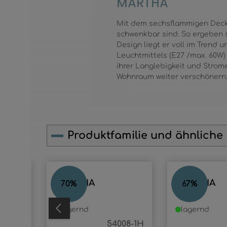
MARTHA
Mit dem sechsflammigen Decken
schwenkbar sind. So ergeben 
Design liegt er voll im Trend 
Leuchtmittels (E27 /max. 60W
ihrer Langlebigkeit und Strom
Wohnraum weiter verschönern
Produktfamilie und ähnliche
Produktgalerie überspringen
MARTHA
MARTHA
70
%
67
%
lagernd
lagernd
009D1
54008-1H