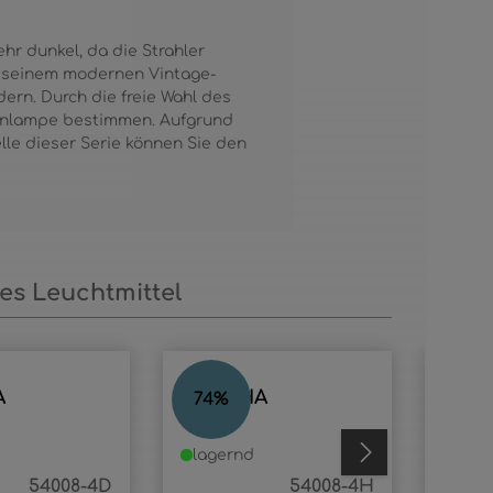
hr dunkel, da die Strahler
t seinem modernen Vintage-
dern. Durch die freie Wahl des
nnenlampe bestimmen. Aufgrund
lle dieser Serie können Sie den
s Leuchtmittel
A
MARTHA
MAR
74
%
67
%
lagernd
lage
54008-4D
54008-4H