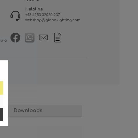
Helpline
+43 4253 32050 237
webshop@globo-lighting.com
tria
Downloads