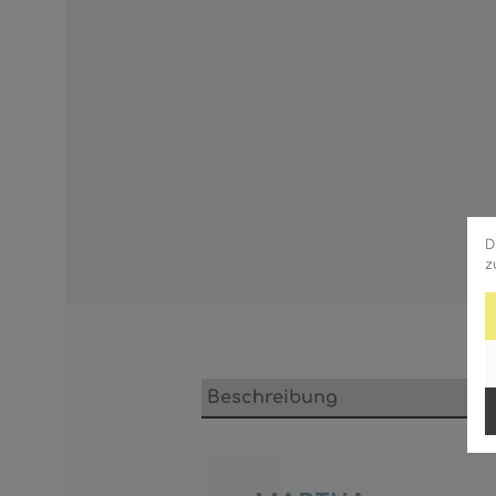
D
z
Beschreibung