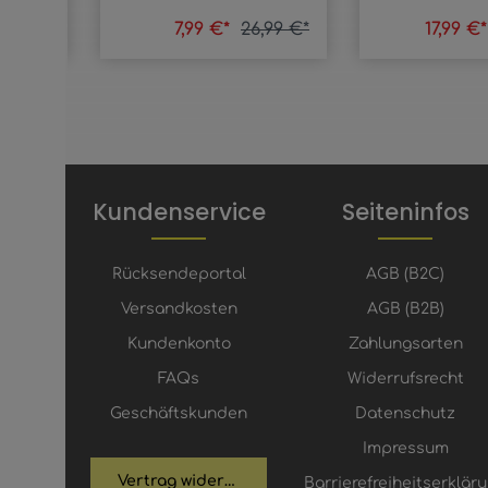
,99 €*
7,99 €*
26,99 €*
17,99 €
Kundenservice
Seiteninfos
Rücksendeportal
AGB (B2C)
Versandkosten
AGB (B2B)
Kundenkonto
Zahlungsarten
FAQs
Widerrufsrecht
Geschäftskunden
Datenschutz
Impressum
Vertrag widerrufen
Barrierefreiheitserklär