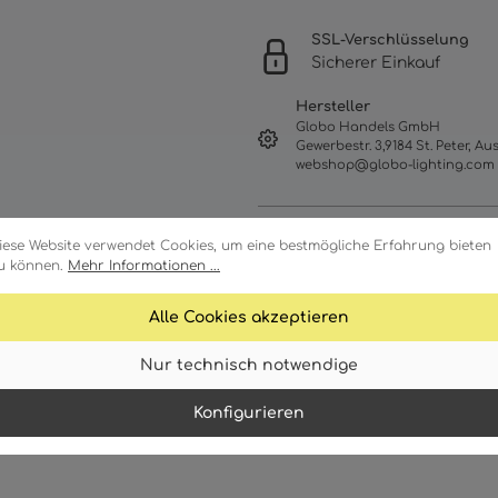
SSL-Verschlüsselung
Sicherer Einkauf
Hersteller
Globo Handels GmbH
Gewerbestr. 3,9184 St. Peter, Aus
webshop@globo-lighting.com
iese Website verwendet Cookies, um eine bestmögliche Erfahrung bieten
u können.
Mehr Informationen ...
Alle Cookies akzeptieren
Nur technisch notwendige
Merkmale
Technische Daten
Konfigurieren