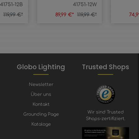
41751-12B
41751-12W
*
119,99 €*
89,99 €*
119,99 €*
74,
Globo Lighting
Trusted Shops
Newsletter
Über uns
Kontakt
Wir sind Trusted
Grounding Page
Shops-zertifiziert.
Kataloge