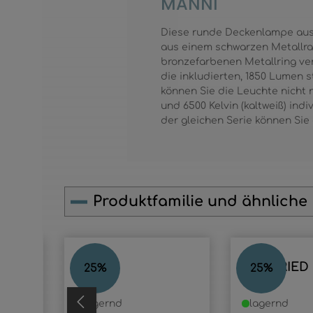
MANNI
Diese runde Deckenlampe aus d
aus einem schwarzen Metallrah
bronzefarbenen Metallring ver
die inkludierten, 1850 Lumen
können Sie die Leuchte nicht 
und 6500 Kelvin (kaltweiß) ind
der gleichen Serie können Sie
Produktfamilie und ähnliche
Produktgalerie überspringen
MANNI
SIEGFRIED
25
%
25
%
lagernd
lagernd