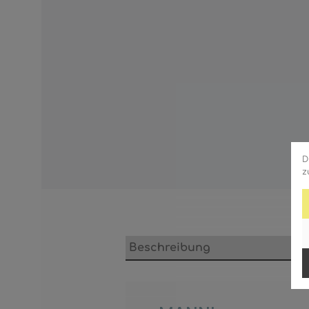
D
z
Beschreibung