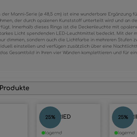
er Manni-Serie (ø 48,5 cm) ist eine wunderbare Ergänzung für
men, der durch opalenen Kunststoff unterteilt wird und an de
fügt. Innerhalb dieses Rings ist die Deckenleuchte mit opale
 starkes Licht spendenden LED-Leuchtmittel bedeckt. Mit der 
nur dimmen, sondern auch die Lichtfarbe in mehreren Stufen z
ividuell einstellen und verfügen zusätzlich über eine Nachtlich
 das Gesamtbild in Ihren vier Wänden komplettieren und für e
 Produkte
SIEGFRIED
SIEGFR
25
%
25
%
lagernd
lagernd