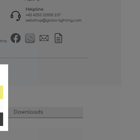
Helpline
+43 4253 32050 237
webshop@globo-lighting.com
tria
Downloads