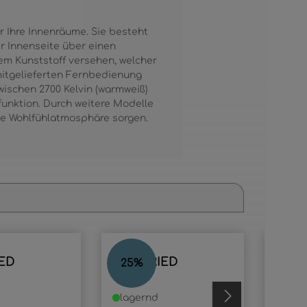
 Ihre Innenräume. Sie besteht
r Innenseite über einen
nem Kunststoff versehen, welcher
mitgelieferten Fernbedienung
wischen 2700 Kelvin (warmweiß)
tfunktion. Durch weitere Modelle
ine Wohlfühlatmosphäre sorgen.
IED
SIEGFRIED
SIEG
25
%
23
%
lagernd
lage