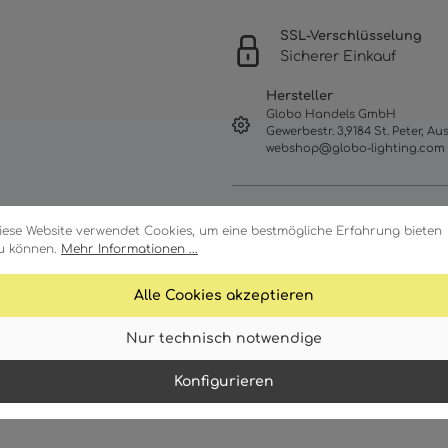
SSL-Verschlüsselung
Sicherer Einkauf
Hersteller
Globo Handels GmbH
Gewerbestr. 3,9184 St. Peter, Aus
webshop@globo-lighting.com
iese Website verwendet Cookies, um eine bestmögliche Erfahrung bieten
u können.
Mehr Informationen ...
Alle Cookies akzeptieren
Nur technisch notwendige
Merkmale
Technische Daten
Konfigurieren