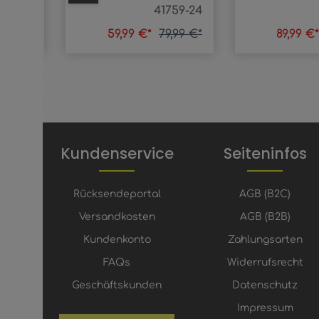
260-90
41759-24
,99 €*
59,99 €*
79,99 €*
89,99 €
Kundenservice
Seiteninfos
Rücksendeportal
AGB (B2C)
Versandkosten
AGB (B2B)
Kundenkonto
Zahlungsarten
FAQs
Widerrufsrecht
Geschäftskunden
Datenschutz
Impressum