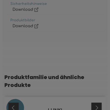
Sicherheitshinweise
Download
Produktbilder
Download
Produktfamilie und ähnliche
Produktgalerie überspringen
Produkte
31
%