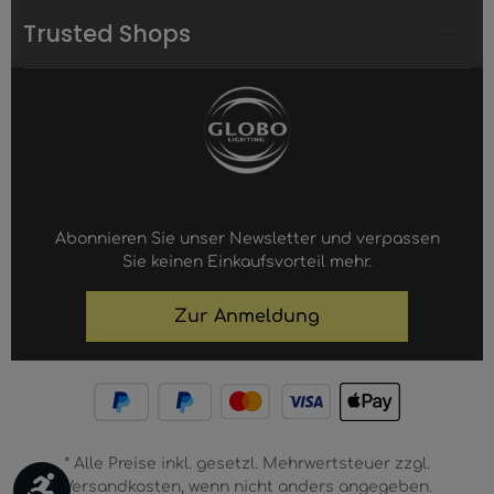
Trusted Shops
Abonnieren Sie unser Newsletter und verpassen
Sie keinen Einkaufsvorteil mehr.
Zur Anmeldung
* Alle Preise inkl. gesetzl. Mehrwertsteuer zzgl.
Werkzeugleiste anzeigen
Versandkosten, wenn nicht anders angegeben.