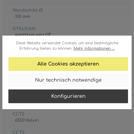
Wandschild Ø
100 mm
GTIN/EAN:
9007371454914
Diese Website verwendet Cookies, um eine bestmögliche
Erfahrung bieten zu können.
Mehr Informationen ...
Alle Cookies akzeptieren
Akku inkl.
Nur technisch notwendige
1 x CR18650
CCT1
Konfigurieren
2700 Kelvin
CCT2
6500 Kelvin
CCT3