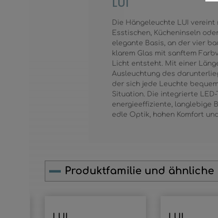
LUI
Die Hängeleuchte LUI vereint 
Esstischen, Kücheninseln oder
elegante Basis, an der vier 
klarem Glas mit sanftem Farb
Licht entsteht. Mit einer Län
Ausleuchtung des darunterlieg
der sich jede Leuchte bequem 
Situation. Die integrierte LE
energieeffiziente, langlebige
edle Optik, hohen Komfort un
Produktfamilie und ähnliche
Produktgalerie überspringen
LUI
LUI