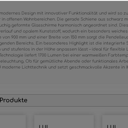
modernes Design mit innovativer Funktionalität und wird so zu
 in offenen Wohnbereichen. Die gerade Schiene aus schwarz ma
bauchig geformte Glasschirme harmonisch angeordnet sind. Di
verlauf und opalem Kunststoff, wodurch ein besonders weiches
ge von 900 mm und einer Breite von 150 mm sorgt die Pendelleu
enden Bereichs. Ein besonderes Highlight ist die integrierte S
und stufenlos in der Höhe anpassen lässt – ideal für flexible 
D-Technologie liefert 1700 Lumen bei einer warmweißen Farbtemp
 Beleuchtung. Ob für gemütliche Abende oder funktionales Arbe
d moderne Lichttechnik und setzt geschmackvolle Akzente in 
 Produkte
LUI
LUI