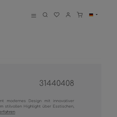
Warenkorb enthält 0
31440408
int modernes Design mit innovativer
m stilvollen Highlight über Esstischen,
erfahren