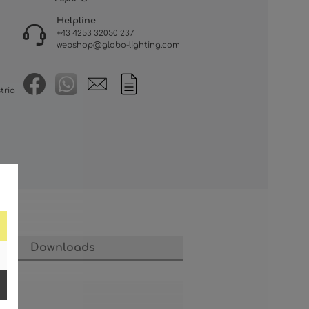
Helpline
+43 4253 32050 237
webshop@globo-lighting.com
tria
Downloads