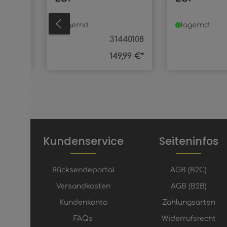
lagernd
lagernd
96-36H
31440108
,99 €*
149,99 €*
Kundenservice
Seiteninfos
Rücksendeportal
AGB (B2C)
Versandkosten
AGB (B2B)
Kundenkonto
Zahlungsarten
FAQs
Widerrufsrecht