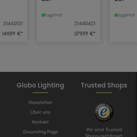
lagernd
lagernd
31440121
31440421
149,99 €*
379,99 €*
Globo Lighting
Trusted Shops
Newsletter
Über uns
Kontakt
Wir sind Trusted
Grounding Page
Shops-zertifiziert.