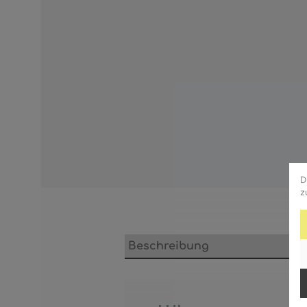
D
z
Beschreibung