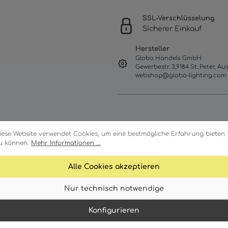
SSL-Verschlüsselung
Sicherer Einkauf
Hersteller
Globo Handels GmbH
Gewerbestr. 3,9184 St. Peter, Aus
webshop@globo-lighting.com
iese Website verwendet Cookies, um eine bestmögliche Erfahrung bieten
u können.
Mehr Informationen ...
Alle Cookies akzeptieren
Merkmale
Technische Daten
Nur technisch notwendige
Konfigurieren