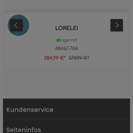
25
%
LORELEI
lagernd
48467-70A
284,99 €*
379,99 €*
Kundenservice
Seiteninfos