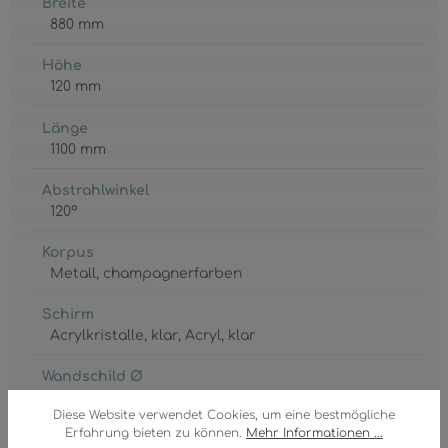
Breite
880 mm
Höhe
120 mm
Länge
1100 mm
Abstrahlwinkel
120°
Korpus
Metall
, champagnerfarben
Schirm
Acrylkristalle
, klar
, Acryl
, klar
Wandschild Ø
460 mm
Diese Website verwendet Cookies, um eine bestmögliche
Erfahrung bieten zu können.
Mehr Informationen ...
GTIN/EAN: