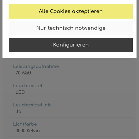
9007371487165
Alle Cookies akzeptieren
Nur technisch notwendige
Konfigurieren
Lebensdauer
20000 h
Leistungsaufnahme
70 Watt
Leuchtmittel
LED
Leuchtmittel inkl.
Ja
Lichtfarbe
3000 Kelvin