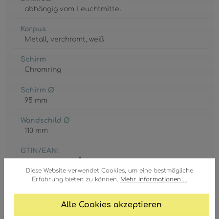
abhängig vom Leuchtmittel
Korpus
Metall
, verchromt
, weiß
Schirm
Chromring
Schirm Ø
95 mm
Wandschild Ø
110 mm
GTIN/EAN:
9007371122325
Diese Website verwendet Cookies, um eine bestmögliche
Erfahrung bieten zu können.
Mehr Informationen ...
Alle Cookies akzeptieren