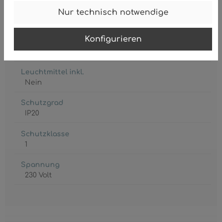
Fassung
Nur technisch notwendige
4 x E14 R50
Konfigurieren
Leistungsaufnahme
max. 40 Watt
Leuchtmittel inkl.
Nein
Schutzgrad
IP20
Schutzklasse
1
Spannung
230 Volt