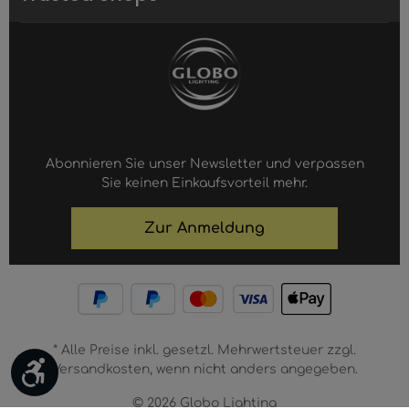
Abonnieren Sie unser Newsletter und verpassen
Sie keinen Einkaufsvorteil mehr.
Zur Anmeldung
* Alle Preise inkl. gesetzl. Mehrwertsteuer zzgl.
Werkzeugleiste anzeigen
Versandkosten, wenn nicht anders angegeben.
© 2026 Globo Lighting