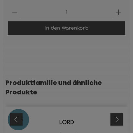
Produkt Anzahl: Gib den gewünschten 
In den Warenkorb
Produktfamilie und ähnliche
Produktgalerie überspringen
Produkte
24
%
LORD