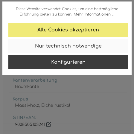
Höhe
Diese Website verwendet Cookies, um eine bestmögliche
440 mm
Erfahrung bieten zu können.
Mehr Informationen ...
Länge
Alle Cookies akzeptieren
1100 mm
Fuß Farbe
Nur technisch notwendige
schwarz matt
Konfigurieren
Fuß Material
Metall
Kantenverarbeitung
Baumkante
Korpus
Massivholz
, Eiche rustikal
GTIN/EAN:
9008505103241