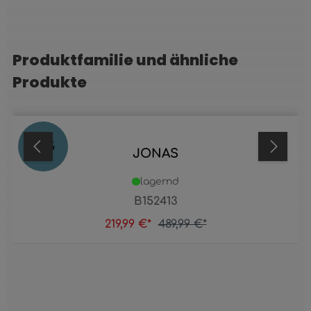
Produktfamilie und ähnliche
Produktgalerie überspringen
Produkte
55
%
JONAS
lagernd
B152413
219,99 €*
489,99 €*