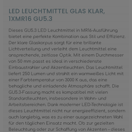
LED LEUCHTMITTEL GLAS KLAR,
1XMR16 GU5.3
Dieses GU5.3 LED Leuchtmittel in MR16-Ausführung
bietet eine perfekte Kombination aus Stil und Effizienz.
Der klare Glaskorpus sorgt für eine brillante
Lichtverteilung und verleiht dem Leuchtmittel eine
ansprechende, zeitlose Optik. Mit einem Durchmesser
von 50 mm passt es ideal in verschiedenste
Einbaustrahler und Akzentleuchten. Das Leuchtmittel
liefert 250 Lumen und strahlt ein warmweißes Licht mit
einer Farbtemperatur von 3000 K aus, das eine
behagliche und einladende Atmosphäre schafft. Die
GU5.3-Fassung macht es kompatibel mit vielen
Standardleuchten, insbesondere in Wohn- und
Arbeitsbereichen. Dank moderner LED-Technologie ist
dieses Leuchtmittel nicht nur energieeffizient, sondern
auch langlebig, was es zu einer ausgezeichneten Wahl
für den täglichen Einsatz macht. Ob zur gezielten
Beleuchtung oder zur Schaffung von Akzenten – dieses