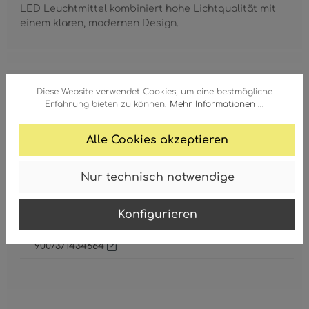
LED Leuchtmittel kombiniert hohe Lichtqualität mit
einem klaren, modernen Design.
Diese Website verwendet Cookies, um eine bestmögliche
Höhe
Erfahrung bieten zu können.
Mehr Informationen ...
45 mm
Alle Cookies akzeptieren
Durchmesser
50 mm
Nur technisch notwendige
Korpus
Glas
, klar
Konfigurieren
GTIN/EAN:
9007371434664