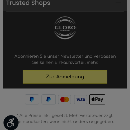
Trusted Shops
Abonnieren Sie unser Newsletter und verpassen
Sie keinen Einkaufsvorteil mehr.
Zur Anmeldung
* Alle Preise inkl. gesetzl. Mehrwertsteuer zzgl.
Werkzeugleiste anzeigen
Versandkosten, wenn nicht anders angegeben.