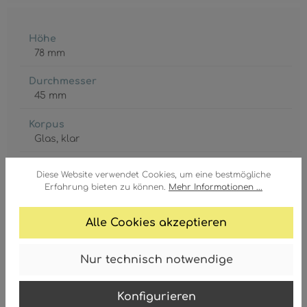
Höhe
78 mm
Durchmesser
45 mm
Korpus
Glas
, klar
GTIN/EAN:
Diese Website verwendet Cookies, um eine bestmögliche
9007371431984
Erfahrung bieten zu können.
Mehr Informationen ...
Alle Cookies akzeptieren
Nur technisch notwendige
Fassung
E14 LED
Konfigurieren