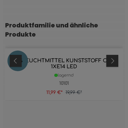
Produktfamilie und ähnliche
Produktgalerie überspringen
Produkte
LED LEUCHTMITTEL KUNSTSTOFF OPAL,
40
%
1XE14 LED
lagernd
10101
11,99 €*
19,99 €*