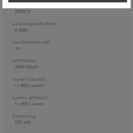
Lebensdauer
15000 h
Leistungsaufnahme
6 Watt
Leuchtmittel inkl.
Ja
Lichtfarbe
4000 Kelvin
Lumen (Quelle)
1 x 800 Lumen
Lumen (effektiv)
1 x 800 Lumen
Spannung
230 Volt