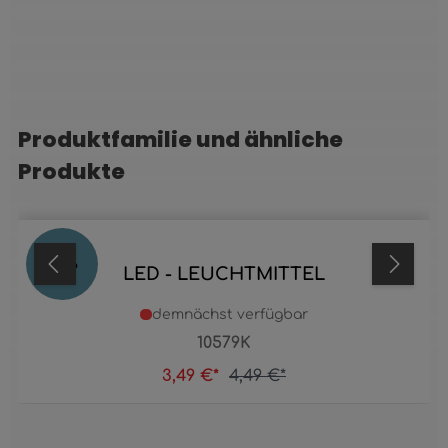
Produktfamilie und ähnliche
Produktgalerie überspringen
Produkte
22
%
LED - LEUCHTMITTEL
demnächst verfügbar
10579K
3,49 €*
4,49 €*