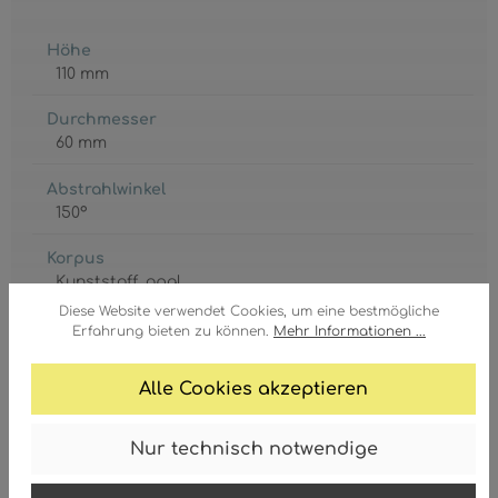
Höhe
110 mm
Durchmesser
60 mm
Abstrahlwinkel
150°
Korpus
Kunststoff
, opal
Diese Website verwendet Cookies, um eine bestmögliche
GTIN/EAN:
Erfahrung bieten zu können.
Mehr Informationen ...
9007371440962
Alle Cookies akzeptieren
Nur technisch notwendige