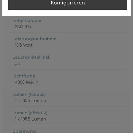
Fassung
Konfigurieren
E27 LED
Lebensdauer
25000 h
Leistungsaufnahme
10.5 Watt
Leuchtmittel inkl.
Ja
Lichtfarbe
4000 Kelvin
Lumen (Quelle)
1 x 1055 Lumen
Lumen (effektiv)
1 x 1055 Lumen
Spannung