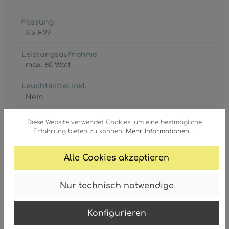
Fassung
3 x E27
Leistungsaufnahme
max. 60 Watt
Leuchtmittel inkl.
Nein
Schutzgrad
Diese Website verwendet Cookies, um eine bestmögliche
IP20
Erfahrung bieten zu können.
Mehr Informationen ...
Schutzklasse
Alle Cookies akzeptieren
1
Spannung
Nur technisch notwendige
230 Volt
Konfigurieren