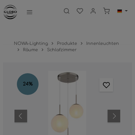
nhalt springen
Warenkorb e
NOWA-Lighting
Produkte
Innenleuchten
Räume
Schlafzimmer
Bildergalerie überspringen
24
%