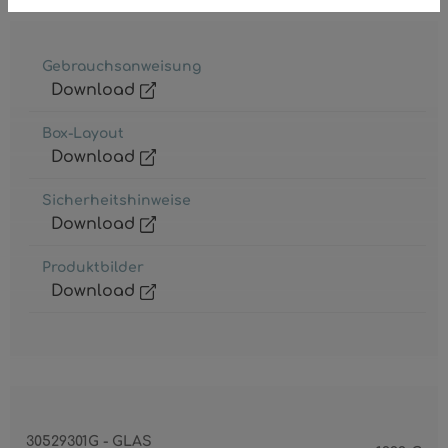
Gebrauchsanweisung
Download
Box-Layout
Download
Sicherheitshinweise
Download
Produktbilder
Download
30529301G - GLAS