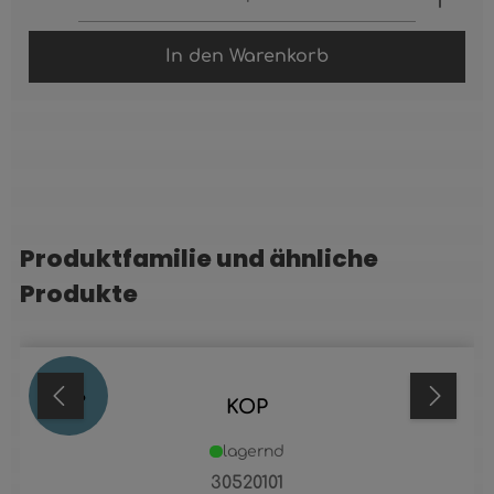
In den Warenkorb
Produktfamilie und ähnliche
Produktgalerie überspringen
Produkte
22
%
KOP
lagernd
30520101