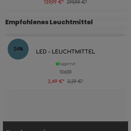
139,99 €*
299,99 €*
Empfohlenes Leuchtmittel
Produktgalerie überspringen
24
%
LED - LEUCHTMITTEL
lagernd
10600
2,49 €*
3,29 €*