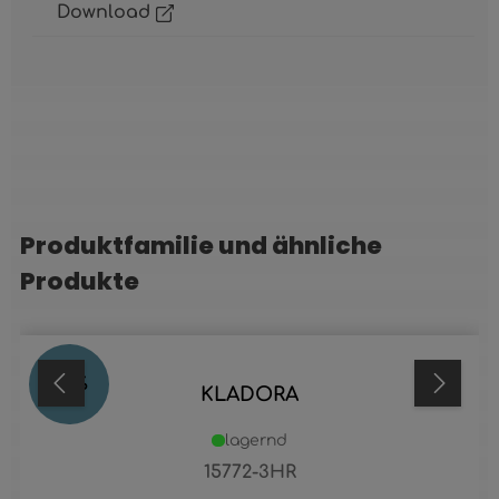
Download
Produktfamilie und ähnliche
Produktgalerie überspringen
Produkte
53
%
KLADORA
lagernd
15772-3HR