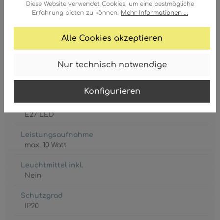
Diese Website verwendet Cookies, um eine bestmögliche
140 mm
Erfahrung bieten zu können.
Mehr Informationen ...
GTIN/EAN:
9007371525522
Alle Cookies akzeptieren
Nur technisch notwendige
Konfigurieren
Fassung
E27 LED
Leistungsaufnahme
max. 10 Watt
Leuchtmittel inkl.
Nein
Schutzgrad
IP20