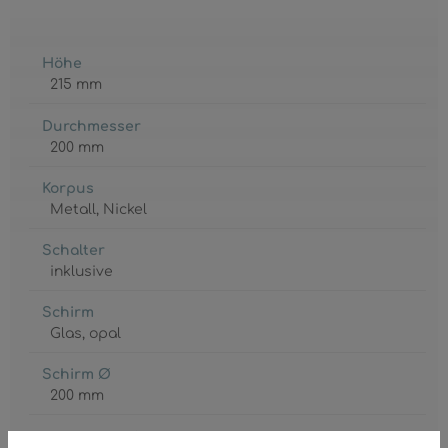
Höhe
215 mm
Durchmesser
200 mm
Korpus
Metall
, Nickel
Schalter
inklusive
Schirm
Glas
, opal
Schirm Ø
200 mm
Wandschild Ø