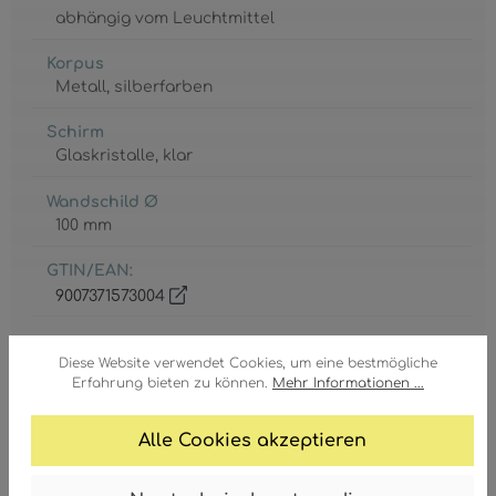
abhängig vom Leuchtmittel
Korpus
Metall
, silberfarben
Schirm
Glaskristalle
, klar
Wandschild Ø
100 mm
GTIN/EAN:
9007371573004
Diese Website verwendet Cookies, um eine bestmögliche
Erfahrung bieten zu können.
Mehr Informationen ...
Alle Cookies akzeptieren
Fassung
3 x E14