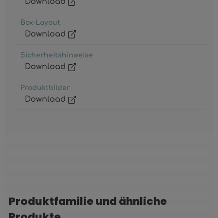
Download
Box-Layout
Download
Sicherheitshinweise
Download
Produktbilder
Download
Produktfamilie und ähnliche
Produktgalerie überspringen
Produkte