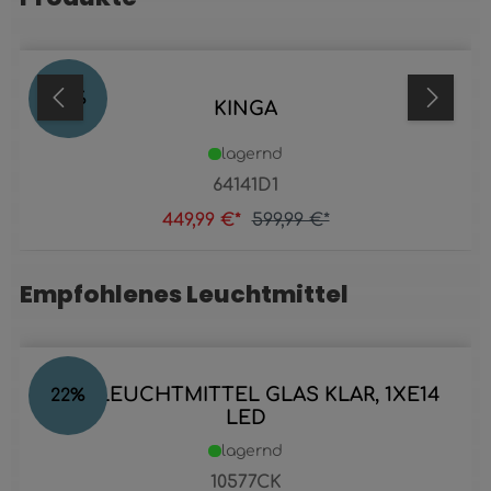
25
%
KINGA
lagernd
64141D1
449,99 €*
599,99 €*
Empfohlenes Leuchtmittel
Produktgalerie überspringen
LED LEUCHTMITTEL GLAS KLAR, 1XE14
22
%
LED
lagernd
10577CK