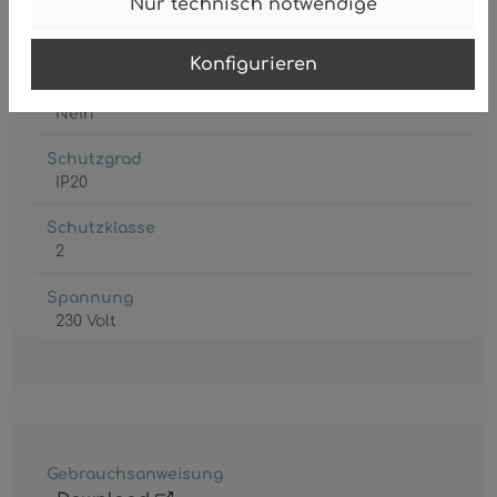
Nur technisch notwendige
Leistungsaufnahme
max. 40 Watt
Konfigurieren
Leuchtmittel inkl.
Nein
Schutzgrad
IP20
Schutzklasse
2
Spannung
230 Volt
Gebrauchsanweisung