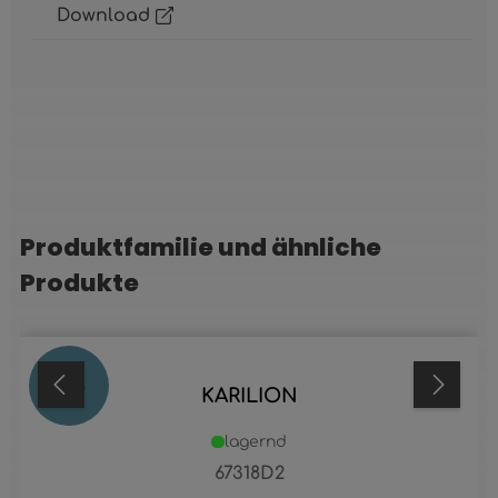
Download
Produktfamilie und ähnliche
Produktgalerie überspringen
Produkte
76
%
KARILION
lagernd
67318D2