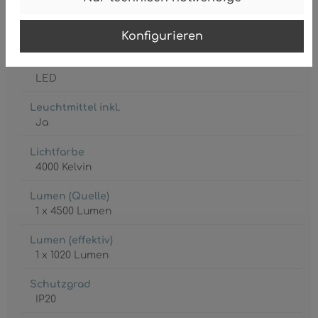
Leistungsaufnahme
40 Watt
Konfigurieren
Leuchtmittel
LED
Leuchtmittel inkl.
Ja
Lichtfarbe
4000 Kelvin
Lumen (Quelle)
1 x 4500 Lumen
Lumen (effektiv)
1 x 1020 Lumen
Schutzgrad
IP20