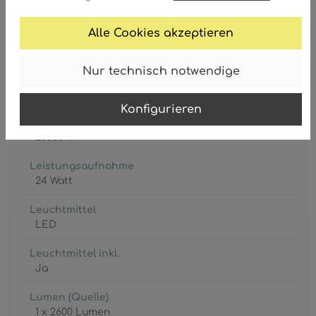
2700 Kelvin
Alle Cookies akzeptieren
CCT2
6500 Kelvin
Nur technisch notwendige
CCT3
4000 Kelvin
Konfigurieren
Lebensdauer
20000 h
Leistungsaufnahme
24 Watt
Leuchtmittel
LED
Leuchtmittel inkl.
Ja
Lumen (Quelle)
1 x 2600 Lumen