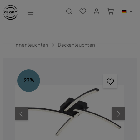
nhalt springen
Warenkorb e
Innenleuchten
Deckenleuchten
Bildergalerie überspringen
23
%