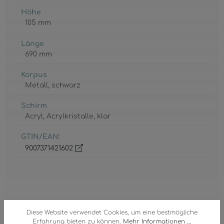
Höhe
105 mm
Länge
690 mm
Korpus
Metall
, schwarz
Schirm
Acryl
, Acrylkristalle
, klar
GTIN/EAN:
9007371421602
Diese Website verwendet Cookies, um eine bestmögliche
CCT1
Erfahrung bieten zu können.
Mehr Informationen ...