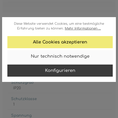
Diese Website verwendet Cookies, um eine bestmögliche
Erfahrung bieten zu können.
Mehr Informationen ...
Fassung
4 x E27
Alle Cookies akzeptieren
Leistungsaufnahme
max. 60 Watt
Nur technisch notwendige
Leuchtmittel inkl.
Konfigurieren
Nein
Schutzgrad
IP20
Schutzklasse
1
Spannung