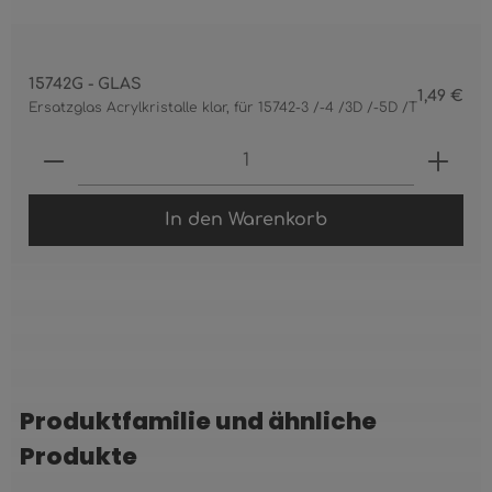
15742G - GLAS
1,49 €
Ersatzglas Acrylkristalle klar, für 15742-3 /-4 /3D /-5D /T
Produkt Anzahl: Gib den gewünschten 
In den Warenkorb
Produktfamilie und ähnliche
Produktgalerie überspringen
Produkte