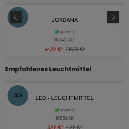
54
%
JORDANA
lagernd
15742-3D
64,99 €*
139,99 €*
Empfohlenes Leuchtmittel
Produktgalerie überspringen
20
%
LED - LEUCHTMITTEL
lagernd
10582AK
3,99 €*
4,99 €*