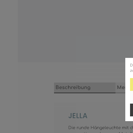
D
z
Beschreibung
Merkm
JELLA
Die runde Hängeleuchte mit d