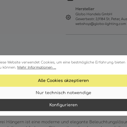
Hersteller
Globo Handels GmbH
Gewerbestr. 3,9184 St. Peter, Aus
webshop@globo-lighting.com
iese Website verwendet Cookies, um eine bestmögliche Erfahrung bieten
u können.
Mehr Informationen ...
Alle Cookies akzeptieren
ale
Technische Daten
Download
Nur technisch notwendige
Konfigurieren
rei Hängern ist eine moderne und elegante Beleuchtungslösun