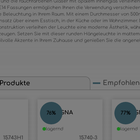
und die rauchfarbenen Gläser mit opalem Innenglas verleihen
E14 Fassungen ermöglichen Ihnen die Verwendung verschieden
e Beleuchtung in Ihrem Raum. Mit einem Durchmesser von 500
nsatz über einem Esstisch, in der Küche oder im Wohnzimmer. 
onstruktion verleihen der Leuchte eine moderne Ästhetik, wä
zeugen. Setzen Sie mit dieser runden Hängeleuchte in matte
ilvolle Akzente in Ihrem Zuhause und genießen Sie die angene
Empfohlene
 Produkte
LAMPIGNA
LAMPIG
76
%
77
%
lagernd
lagernd
15743H1
15740-3