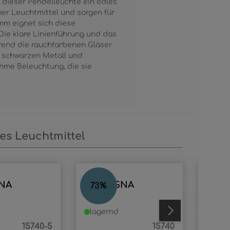
 dieser Pendelleuchte ein edles
er Leuchtmittel und sorgen für
mm eignet sich diese
Die klare Linienführung und das
hrend die rauchfarbenen Gläser
m schwarzen Metall und
hme Beleuchtung, die sie
s Leuchtmittel
NA
LAMPIGNA
LAB
73
%
70
%
lagernd
lage
15740-5
15740