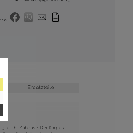
webshop@globo-lighting.com
tria
s
Ersatzteile
g für Ihr Zuhause. Der Korpus