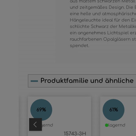
aus mattem schwarzen Metall 
und zeitgemäßes Design. Die 
eine helle und atmosphärisch
Hängeleuchte ideal für den Ei
schlichte Schwarz der Metallk
ein angenehmes Lichtspiel er
rauchfarbenen Opalgläsern st
spendet.
Produktfamilie und ähnliche
Produktgalerie überspringen
JELLA
JELLA
69
%
61
%
lagernd
lagernd
15741H
15743-3H