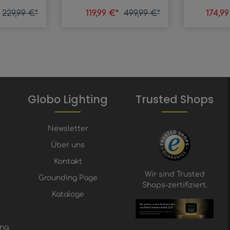
229,99 €*
119,99 €*
499,99 €*
174,9
Globo Lighting
Trusted Shops
Newsletter
Über uns
Kontakt
Wir sind Trusted
Grounding Page
Shops-zertifiziert.
Kataloge
ung