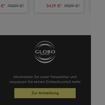
9 €*
749,99 €*
54,99 €*
199,99 €*
8
Abonnieren Sie unser Newsletter und
verpassen Sie keinen Einkaufsvorteil mehr.
Zur Anmeldung