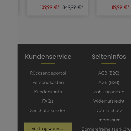
9,99 €*
109,99 €*
349,99 €*
89,99 €*
Kundenservice
Seiteninfos
Rücksendeportal
AGB (B2C)
Versandkosten
AGB (B2B)
Kundenkonto
Zahlungsarten
FAQs
Widerrufsrecht
Geschäftskunden
Datenschutz
Impressum
Vertrag widerrufen
Barrierefreiheitserklär