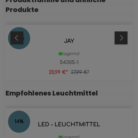
Produkte
25
%
JAY
lagernd
54305-1
20,99 €*
27,99 €*
Empfohlenes Leuchtmittel
Produktgalerie überspringen
14
%
LED - LEUCHTMITTEL
lagernd