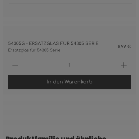
54305G - ERSATZGLAS FÜR 54305 SERIE
8,99 €
Ersatzglas für 54305 Serie
Produkt Anzahl: Gib den gewünschten 
In den Warenkorb
Produktfamilie und ähnliche
Produktgalerie überspringen