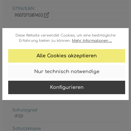
GTIN/EAN:
9007371387403
Diese Website verwendet Cookies, um eine bestmögliche
Erfahrung bieten zu können.
Mehr Informationen ...
Alle Cookies akzeptieren
Fassung
4 x E14
Nur technisch notwendige
Leistungsaufnahme
max. 25 Watt
Konfigurieren
Leuchtmittel inkl.
Nein
Schutzgrad
IP20
Schutzklasse