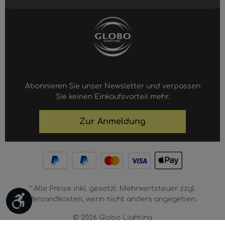
Abonnieren Sie unser Newsletter und verpassen
Sie keinen Einkaufsvorteil mehr.
Zur Anmeldung
* Alle Preise inkl. gesetzl. Mehrwertsteuer zzgl.
Werkzeugleiste anzeigen
Versandkosten, wenn nicht anders angegeben.
© 2026 Globo Lighting