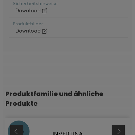
Sicherheitshinweise
Download
Produktbilder
Download
Produktfamilie und ähnliche
Produktgalerie überspringen
Produkte
25
%
INVERTINA