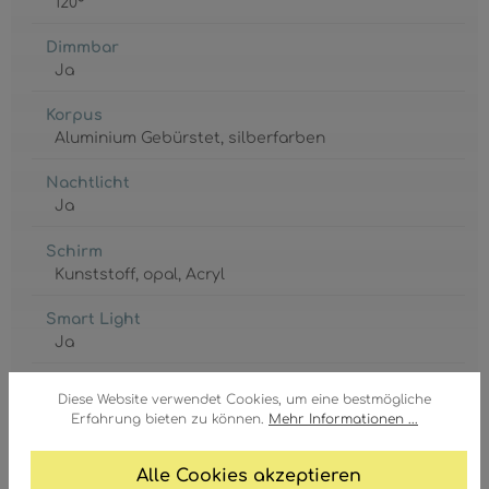
120°
Dimmbar
Ja
Korpus
Aluminium Gebürstet
, silberfarben
Nachtlicht
Ja
Schirm
Kunststoff
, opal
, Acryl
Smart Light
Ja
Timer
Diese Website verwendet Cookies, um eine bestmögliche
Ja
Erfahrung bieten zu können.
Mehr Informationen ...
Wandschild Ø
Alle Cookies akzeptieren
575 mm