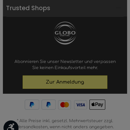
Trusted Shops
Abonnieren Sie unser Newsletter und verpassen
Sie keinen Einkaufsvorteil mehr.
Zur Anmeldung
* Alle Preise inkl. gesetzl. Mehrwertsteuer zzgl.
Werkzeugleiste anzeigen
Versandkosten, wenn nicht anders angegeben.