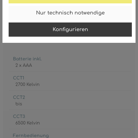
GTIN/EAN:
Nur technisch notwendige
9007371468836
Konfigurieren
Batterie inkl.
2 x AAA
CCT1
2700 Kelvin
CCT2
bis
CCT3
6500 Kelvin
Fernbedienung