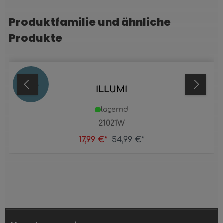
Produktfamilie und ähnliche
Produktgalerie überspringen
Produkte
67
%
ILLUMI
lagernd
21021W
17,99 €*
54,99 €*