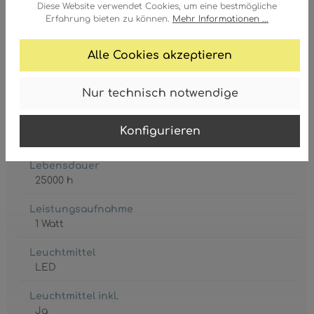
Diese Website verwendet Cookies, um eine bestmögliche
GTIN/EAN:
Erfahrung bieten zu können.
Mehr Informationen ...
9007371459261
Alle Cookies akzeptieren
Nur technisch notwendige
Akku inkl.
Konfigurieren
1 x CR18650
Lebensdauer
25000 h
Leistungsaufnahme
1 Watt
Leuchtmittel
LED
Leuchtmittel inkl.
Ja