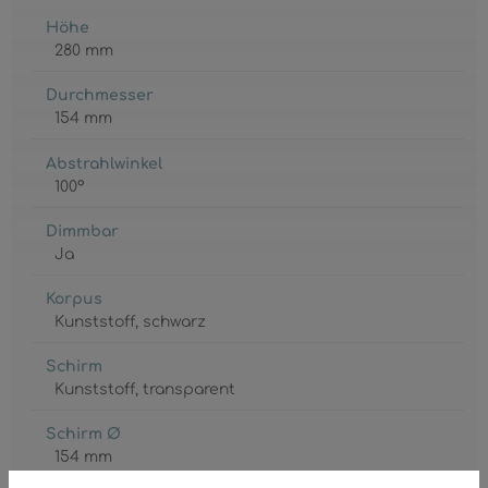
Höhe
280 mm
Durchmesser
154 mm
Abstrahlwinkel
100°
Dimmbar
Ja
Korpus
Kunststoff
, schwarz
Schirm
Kunststoff
, transparent
Schirm Ø
154 mm