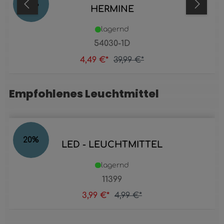
89
%
HERMINE
lagernd
54030-1D
4,49 €*
39,99 €*
Empfohlenes Leuchtmittel
Produktgalerie überspringen
20
%
LED - LEUCHTMITTEL
lagernd
11399
3,99 €*
4,99 €*