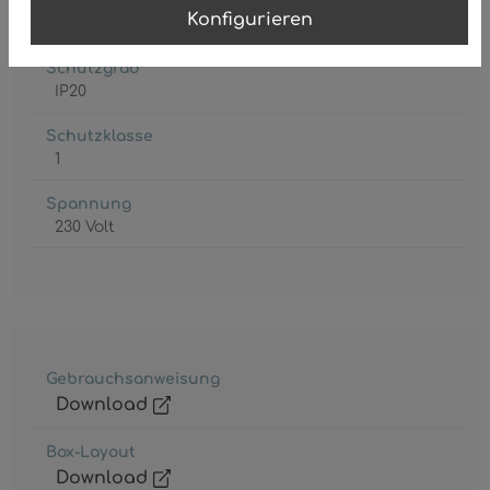
Leuchtmittel inkl.
Konfigurieren
Nein
Schutzgrad
IP20
Schutzklasse
1
Spannung
230 Volt
Gebrauchsanweisung
Download
Box-Layout
Download