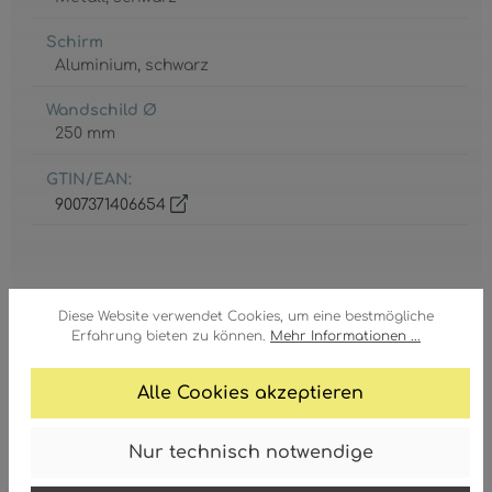
Schirm
Aluminium
, schwarz
Wandschild Ø
250 mm
GTIN/EAN:
9007371406654
Diese Website verwendet Cookies, um eine bestmögliche
Erfahrung bieten zu können.
Mehr Informationen ...
Fassung
3 x E27
Alle Cookies akzeptieren
Leistungsaufnahme
max. 60 Watt
Nur technisch notwendige