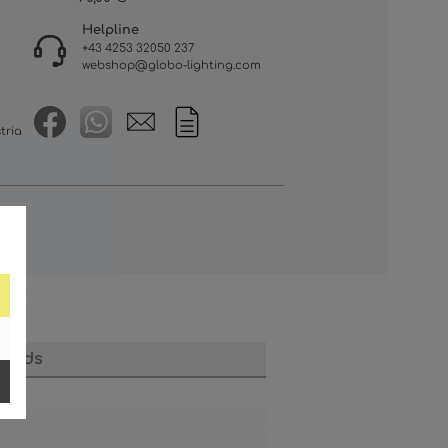
Helpline
+43 4253 32050 237
webshop@globo-lighting.com
tria
loads