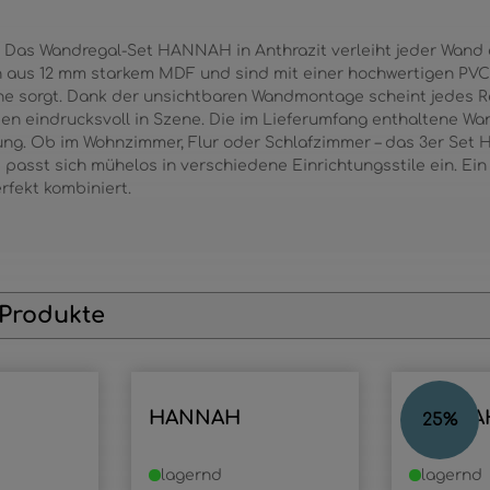
ch: Das Wandregal-Set HANNAH in Anthrazit verleiht jeder Wand 
 aus 12 mm starkem MDF und sind mit einer hochwertigen PVC-F
äche sorgt. Dank der unsichtbaren Wandmontage scheint jedes 
zen eindrucksvoll in Szene. Die im Lieferumfang enthaltene W
ung. Ob im Wohnzimmer, Flur oder Schlafzimmer – das 3er Set 
passt sich mühelos in verschiedene Einrichtungsstile ein. Ei
rfekt kombiniert.
 Produkte
HANNAH
HANNA
25
%
lagernd
lagernd