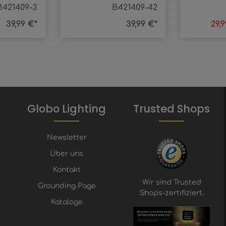
B421409-3
B421409-42
39,99 €*
39,99 €*
29,
Globo Lighting
Trusted Shops
Newsletter
Über uns
Kontakt
Wir sind Trusted
Grounding Page
Shops-zertifiziert.
Kataloge