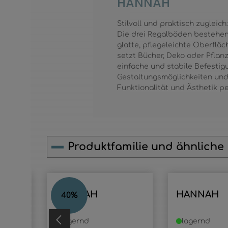
HANNAH
Stilvoll und praktisch zuglei
Die drei Regalböden bestehen
glatte, pflegeleichte Oberfl
setzt Bücher, Deko oder Pflan
einfache und stabile Befestig
Gestaltungsmöglichkeiten und 
Funktionalität und Ästhetik pe
Produktfamilie und ähnliche
Produktgalerie überspringen
HANNAH
HANNAH
40
%
lagernd
lagernd