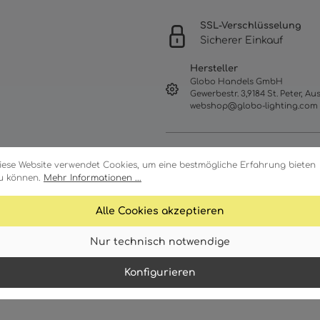
SSL-Verschlüsselung
Sicherer Einkauf
Hersteller
Globo Handels GmbH
Gewerbestr. 3,9184 St. Peter, Aus
webshop@globo-lighting.com
iese Website verwendet Cookies, um eine bestmögliche Erfahrung bieten
u können.
Mehr Informationen ...
Alle Cookies akzeptieren
Nur technisch notwendige
Merkmale
Down
Konfigurieren