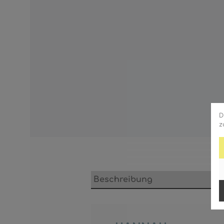
D
z
Beschreibung