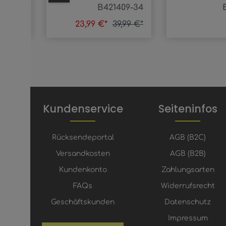
408-32
B421409-34
9,99 €*
23,99 €*
39,99 €*
Kundenservice
Seiteninfos
Rücksendeportal
AGB (B2C)
Versandkosten
AGB (B2B)
Kundenkonto
Zahlungsarten
FAQs
Widerrufsrecht
Geschäftskunden
Datenschutz
Impressum