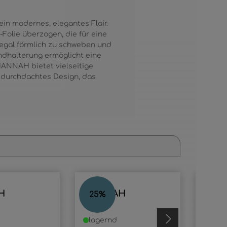
ein modernes, elegantes Flair.
olie überzogen, die für eine
Regal förmlich zu schweben und
andhalterung ermöglicht eine
HANNAH bietet vielseitige
n durchdachtes Design, das
H
HANNAH
JOS
25
%
35
%
lagernd
lage