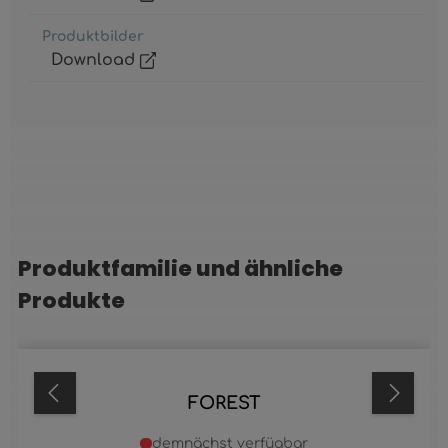
Produktbilder
Download
Produktfamilie und ähnliche
Produktgalerie überspringen
Produkte
FOREST
demnächst verfügbar