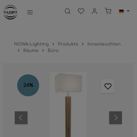
nhalt springen
Warenkorb e
NOWA-Lighting
Produkte
Innenleuchten
Räume
Büro
Bildergalerie überspringen
24
%