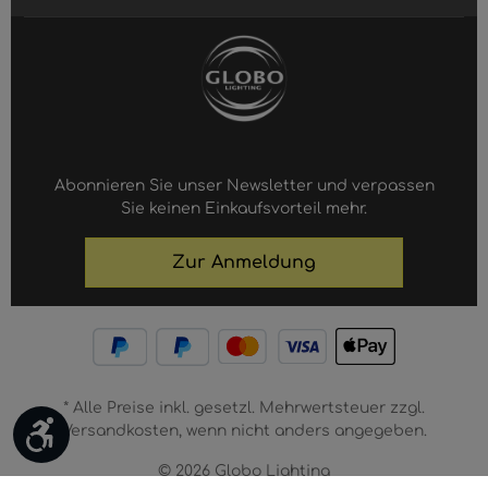
Abonnieren Sie unser Newsletter und verpassen
Sie keinen Einkaufsvorteil mehr.
Zur Anmeldung
* Alle Preise inkl. gesetzl. Mehrwertsteuer zzgl.
Werkzeugleiste anzeigen
Versandkosten, wenn nicht anders angegeben.
© 2026 Globo Lighting