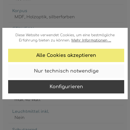
Korpus
MDF
, Holzoptik
, silberfarben
GTIN/EAN:
Diese Website verwendet Cookies, um eine bestmögliche
4048194053972
Erfahrung bieten zu können.
Mehr Informationen ...
Alle Cookies akzeptieren
Nur technisch notwendige
Fassung
E27
Konfigurieren
Leistungsaufnahme
max. 40 Watt
Leuchtmittel inkl.
Nein
Schutzgrad