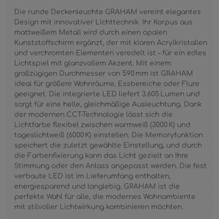
Die runde Deckenleuchte GRAHAM vereint elegantes
Design mit innovativer Lichttechnik. Ihr Korpus aus
mattweißem Metall wird durch einen opalen
Kunststoffschirm ergänzt, der mit klaren Acrylkristallen
und verchromten Elementen veredelt ist – für ein edles
Lichtspiel mit glanzvollem Akzent. Mit einem
großzügigen Durchmesser von 590 mm ist GRAHAM
ideal für größere Wohnräume, Essbereiche oder Flure
geeignet. Die integrierte LED liefert 3.605 Lumen und
sorgt für eine helle, gleichmäßige Ausleuchtung. Dank
der modernen CCT-Technologie lässt sich die
Lichtfarbe flexibel zwischen warmweiß (3000 K) und
tageslichtweiß (6000 K) einstellen. Die Memoryfunktion
speichert die zuletzt gewählte Einstellung, und durch
die Farbenfixierung kann das Licht gezielt an Ihre
Stimmung oder den Anlass angepasst werden. Die fest
verbaute LED ist im Lieferumfang enthalten,
energiesparend und langlebig. GRAHAM ist die
perfekte Wahl für alle, die modernes Wohnambiente
mit stilvoller Lichtwirkung kombinieren möchten.