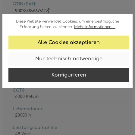
GTIN/EAN:
9007371566761
Diese Website verwendet Cookies, um eine bestmögliche
Erfahrung bieten zu können.
Mehr Informationen ...
Alle Cookies akzeptieren
CCT1
Nur technisch notwendige
2700 Kelvin
CCT2
Konfigurieren
4000 Kelvin
CCT3
6000 Kelvin
Lebensdauer
20000 h
Leistungsaufnahme
48 Watt