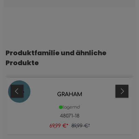
Produktfamilie und ähnliche
Produktgalerie überspringen
Produkte
22
%
GRAHAM
lagernd
48071-18
69,99 €*
89,99 €*