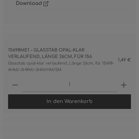
Download
15698ME1 - GLASSTAB OPAL-KLAR
VERLAUFEND, LÄNGE 26CM, FÜR 156
1,49 €
Glasstab opal-klar verlaufend, Länge 26cm, für 15698-
4HM/-3HRM/-3HM/HM/SM
Produkt Anzahl: Gib den gewünschten 
In den Warenkorb