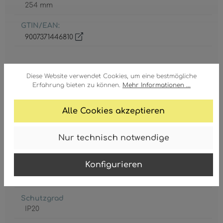
254 mm
GTIN/EAN:
9007371446810
Diese Website verwendet Cookies, um eine bestmögliche
Erfahrung bieten zu können.
Mehr Informationen ...
Fassung
Alle Cookies akzeptieren
E27
Leistungsaufnahme
Nur technisch notwendige
max. 60 Watt
Konfigurieren
Leuchtmittel inkl.
Nein
Schutzgrad
IP20