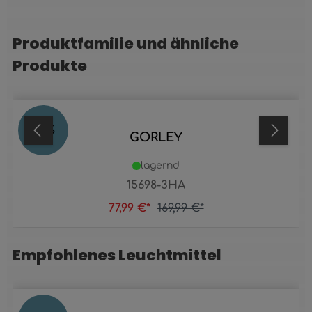
Produktfamilie und ähnliche
Produktgalerie überspringen
Produkte
54
%
GORLEY
lagernd
15698-3HA
77,99 €*
169,99 €*
Empfohlenes Leuchtmittel
Produktgalerie überspringen