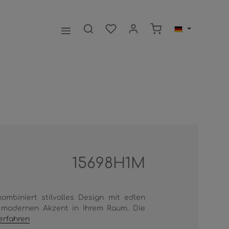
Warenkorb enthält 0
15698H1M
mbiniert stilvolles Design mit edlen
n modernen Akzent in Ihrem Raum. Die
erfahren