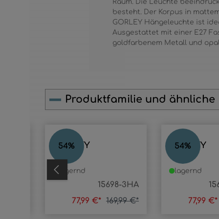
Raum. Die Leuchte beeindruckt
besteht. Der Korpus in mattem
GORLEY Hängeleuchte ist idea
Ausgestattet mit einer E27 Fa
goldfarbenem Metall und opal
Produktfamilie und ähnliche
Produktgalerie überspringen
GORLEY
GORLEY
54
%
54
%
lagernd
lagernd
-3HRB
15698-3HA
15
9,99 €*
77,99 €*
169,99 €*
77,99 €