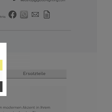
webshop@globo-lighting.com
tria
s
Ersatzteile
en modernen Akzent in Ihrem