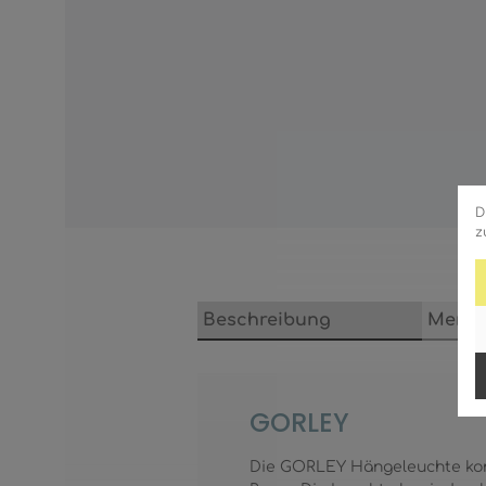
D
z
Beschreibung
Merkm
GORLEY
Die GORLEY Hängeleuchte komb