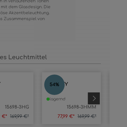
en in verlaufenden Tönen
t mit dem Glasdesign. Die
riöse Akzentbeleuchtung.
 Das Zusammenspiel von
s Leuchtmittel
Y
GORLEY
GOR
54
%
25
%
lagernd
lage
15698-3HG
15698-3HMM
9 €*
169,99 €*
77,99 €*
169,99 €*
13