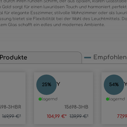
 durch ihren runden Schirm, der aus opalen, klaren Glasstäb
 Gold sorgt für einen luxuriösen Touch und harmoniert perfek
l für elegante Esszimmer, stilvolle Wohnzimmer oder als luxu
ssung bietet sie Flexibilität bei der Wahl des Leuchtmittels.
em Glas schafft ein edles und modernes Ambiente.
Empfohlene
 Produkte
GORLEY
GORLE
25
%
54
%
lagernd
lagernd
698-3HBR
15698-3HB
*
169,99 €*
104,99 €*
139,99 €*
77,9