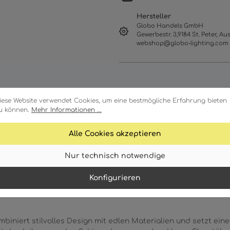
Hersteller
Globo Handels GmbH
Gewerbestr. 3,9184 St. Peter, Aus
webshop@globo-lighting.com
iese Website verwendet Cookies, um eine bestmögliche Erfahrung bieten
u können.
Mehr Informationen ...
Alle Cookies akzeptieren
ale
Technische Daten
Download
Nur technisch notwendige
Konfigurieren
iniert stilvolles Design mit edlen Materialien und setzt ein