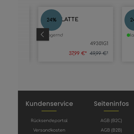
Produktgalerie überspringen
GLASPLATTE
FL
24
%
2
lagernd
l
56689-5G2
49301G1
9 €*
1,49 €*
37,99 €*
49,99 €*
Kundenservice
Seiteninfos
Rücksendeportal
AGB (B2C)
Versandkosten
AGB (B2B)