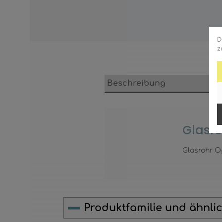
D
z
Beschreibung
Glasro
Glasrohr Op
Produktfamilie und ähnli