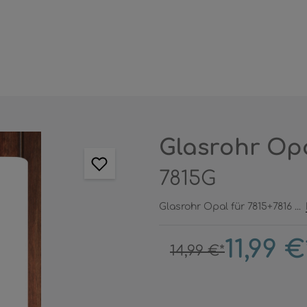
Glasrohr Opa
7815G
Glasrohr Opal für 7815+7816 ...
11,99 €
14,99 €*