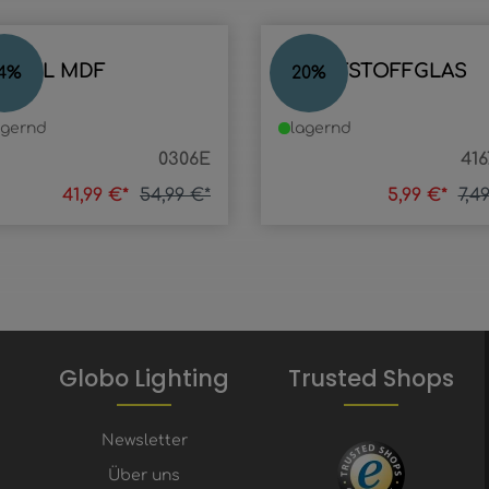
ÜGEL MDF
KUNSTSTOFFGLAS
4
%
20
%
agernd
lagernd
0306E
416
41,99 €*
54,99 €*
5,99 €*
7,4
Globo Lighting
Trusted Shops
Newsletter
Über uns