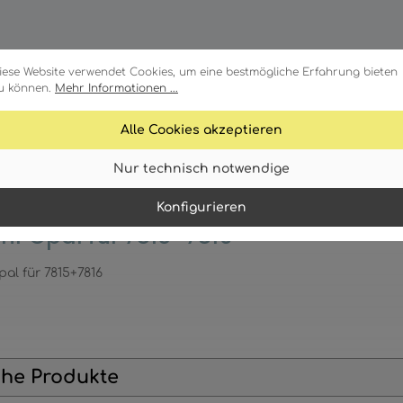
iese Website verwendet Cookies, um eine bestmögliche Erfahrung bieten
u können.
Mehr Informationen ...
Alle Cookies akzeptieren
Downloads
Nur technisch notwendige
Konfigurieren
hr Opal für 7815+7816
al für 7815+7816
che Produkte