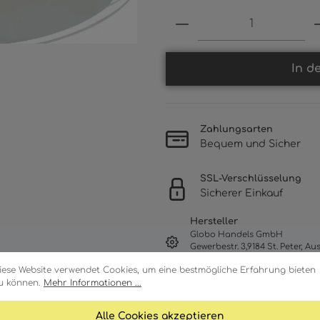
Produkt Anzahl: 
In d
Zahlungsarten
Bequem und Sicher
SSL-Verschlüsselung
Sicherer Einkauf
Hersteller
Globo Handels GmbH
Gewerbestr. 3,9184 St. Peter, Aus
webshop@globo-lighting.com
iese Website verwendet Cookies, um eine bestmögliche Erfahrung bieten
u können.
Mehr Informationen ...
Alle Cookies akzeptieren