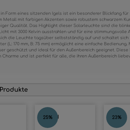
in Form eines sitzenden Igels ist ein besonderer Blickfang für
m Metall mit farbigen Akzenten sowie robustem schwarzem Kuns
iger Qualität. Das Highlight dieser Solarleuchte sind die blin
icht mit 3000 Kelvin ausstrahlen und für eine stimmungsvoll
 sich die Leuchte tagsüber selbstständig auf und schaltet si
ter (L: 170 mm, B: 75 mm) ermöglicht eine einfache Bedienung. M
er geschützt und ideal für den Außenbereich geeignet. Diese 
 Charme und ist perfekt für alle, die ihren Außenbereich liebe
 Produkte
FLAUGI
DOGLI
25
%
23
%