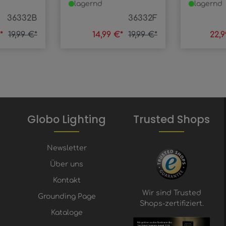
lagernd
lagernd
36332B
36332F
€*
19,99 €*
14,99 €*
19,99 €*
22,
Globo Lighting
Trusted Shops
Newsletter
Über uns
Kontakt
Wir sind Trusted
Grounding Page
Shops-zertifiziert.
Kataloge