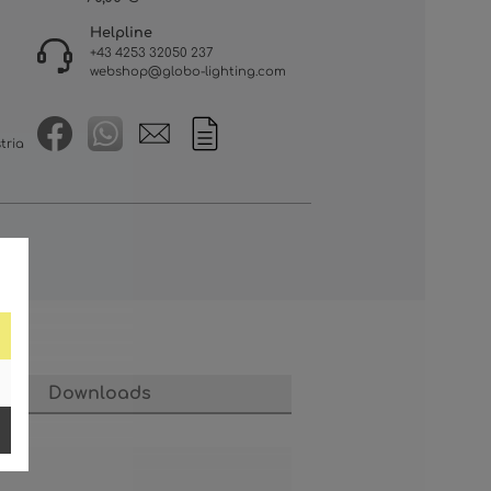
Helpline
+43 4253 32050 237
webshop@globo-lighting.com
tria
Downloads