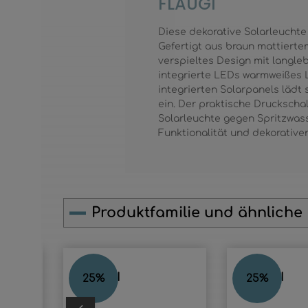
FLAUGI
Diese dekorative Solarleuchte 
Gefertigt aus braun mattierte
verspieltes Design mit langleb
integrierte LEDs warmweißes L
integrierten Solarpanels lädt
ein. Der praktische Druckschal
Solarleuchte gegen Spritzwass
Funktionalität und dekorativen
Produktfamilie und ähnliche
Produktgalerie überspringen
FLAUGI
FLAUGI
25
%
25
%