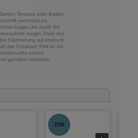
 Garten, Terrasse oder Balkon.
tstoff, verbindet sie
kenden Augen, die durch 104
e Atmosphäre sorgen. Dank des
ch bei Dämmerung automatisch
it der Schutzart IP44 ist die
Solarleuchte vereint
voll gestalten möchten.
DOGLI
MOK
23
%