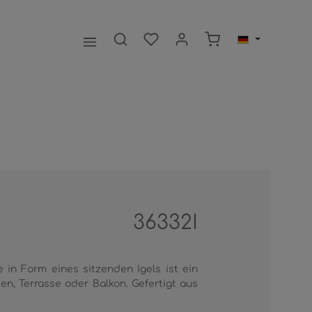
Warenkorb enthält 0
36332I
e in Form eines sitzenden Igels ist ein
en, Terrasse oder Balkon. Gefertigt aus