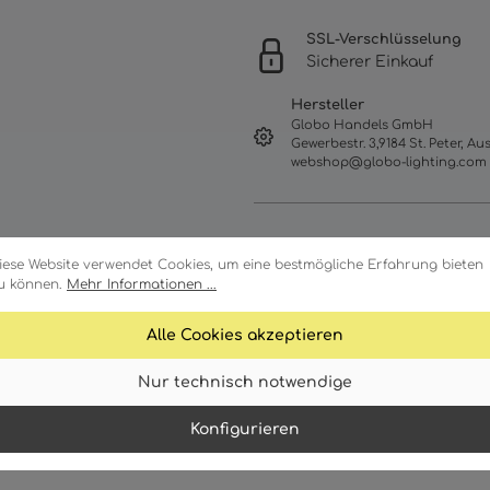
SSL-Verschlüsselung
Sicherer Einkauf
Hersteller
Globo Handels GmbH
Gewerbestr. 3,9184 St. Peter, Aus
webshop@globo-lighting.com
iese Website verwendet Cookies, um eine bestmögliche Erfahrung bieten
u können.
Mehr Informationen ...
Alle Cookies akzeptieren
Nur technisch notwendige
Merkmale
Technische Daten
Konfigurieren