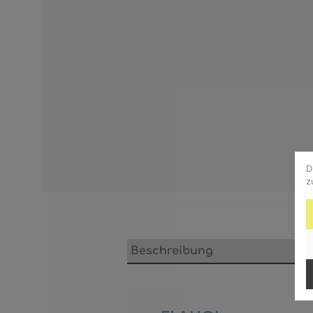
D
z
Beschreibung