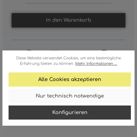
In den Warenkorb
Diese Website verwendet Cookies, um eine bestmögliche
Erfahrung bieten zu können.
Mehr Informationen ...
Alle Cookies akzeptieren
Nur technisch notwendige
ERSATZSTEINE ALLE FARBEN FÜR
15658H UND 15658T
Konfigurieren
Ersatzsteine alle Farben für 15658H und 15658T