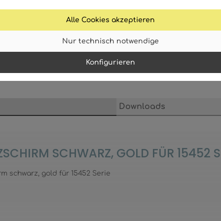
webshop@globo-lighting.com
Alle Cookies akzeptieren
Nur technisch notwendige
Konfigurieren
Downloads
ZSCHIRM SCHWARZ, GOLD FÜR 15452 S
m schwarz, gold für 15452 Serie