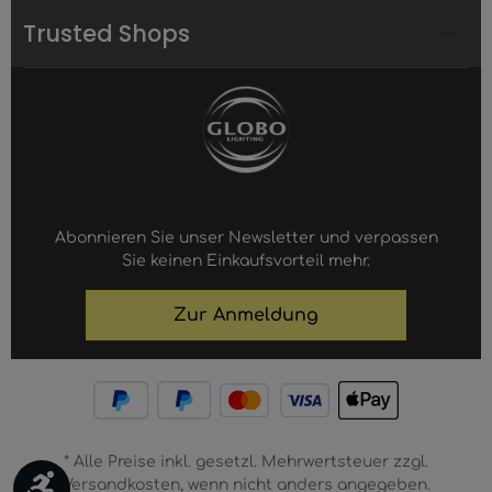
Trusted Shops
Abonnieren Sie unser Newsletter und verpassen
Sie keinen Einkaufsvorteil mehr.
Zur Anmeldung
* Alle Preise inkl. gesetzl. Mehrwertsteuer zzgl.
Werkzeugleiste anzeigen
Versandkosten, wenn nicht anders angegeben.