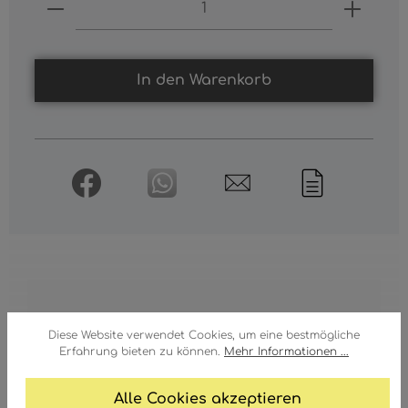
Produkt Anzahl: Gib den gewünschten
In den Warenkorb
ERSATZGLAS RAUCHFARBEN,
Diese Website verwendet Cookies, um eine bestmögliche
DURCHMESSER 14CM
Erfahrung bieten zu können.
Mehr Informationen ...
Ersatzglas rauchfarben, Durchmesser 14cm
Alle Cookies akzeptieren