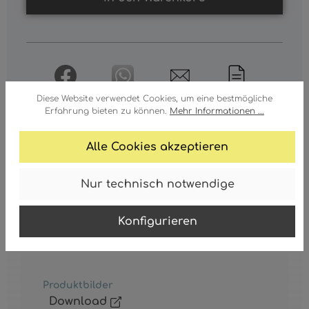
Diese Website verwendet Cookies, um eine bestmögliche
Erfahrung bieten zu können.
Mehr Informationen ...
Alle Cookies akzeptieren
ERSATZGLAS KUGEL 25CM
Nur technisch notwendige
Ersatzglas Kugel 25cm
Konfigurieren
Produktbilder
Download