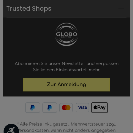
Trusted Shops
Abonnieren Sie unser Newsletter und verpassen
Sie keinen Einkaufsvorteil mehr.
Zur Anmeldung
* Alle Preise inkl. gesetzl. Mehrwertsteuer zzgl.
Werkzeugleiste anzeigen
Versandkosten, wenn nicht anders angegeben.