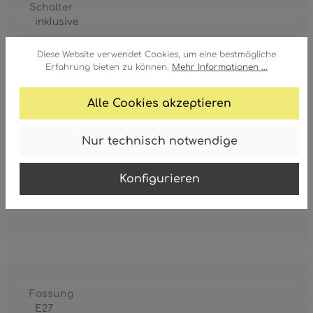
Schalter
inklusive
Schirm
Diese Website verwendet Cookies, um eine bestmögliche
Glas
, opal
Erfahrung bieten zu können.
Mehr Informationen ...
Schirm Ø
Alle Cookies akzeptieren
125 mm
Wandschild Ø
Nur technisch notwendige
100 mm
Konfigurieren
GTIN/EAN:
9007371586561
Fassung
E27