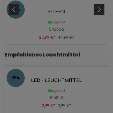
24
%
EILEEN
lagernd
54662-2
33,99 €*
44,99 €*
Empfohlenes Leuchtmittel
Produktgalerie überspringen
25
%
LED - LEUCHTMITTEL
lagernd
10582K
2,99 €*
3,99 €*