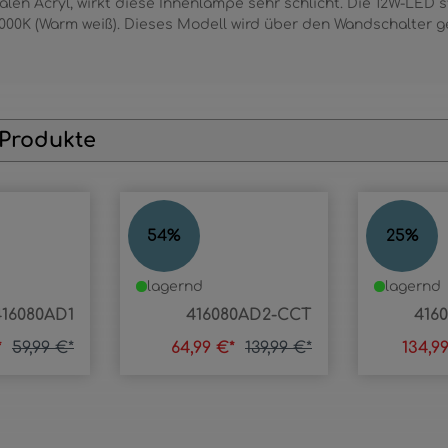
en Acryl, wirkt diese Innenlampe sehr schlicht. Die 12W-LED 
 3000K (Warm weiß). Dieses Modell wird über den Wandschalter g
 Produkte
DORO
DORO
54
%
25
%
lagernd
lagernd
416080AD1
416080AD2-CCT
416
*
59,99 €*
64,99 €*
139,99 €*
134,9