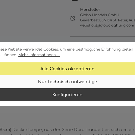
Hersteller
Globo Handels GmbH
Gewerbestr. 3,9184 St. Peter, Aus
webshop@globo-lighting.com
iese Website verwendet Cookies, um eine bestmögliche Erfahrung bieten
u können.
Mehr Informationen ...
Alle Cookies akzeptieren
Nur technisch notwendige
Merkmale
Technische Daten
Konfigurieren
x30cm) Deckenlampe, aus der Serie Doro, handelt es sich um 