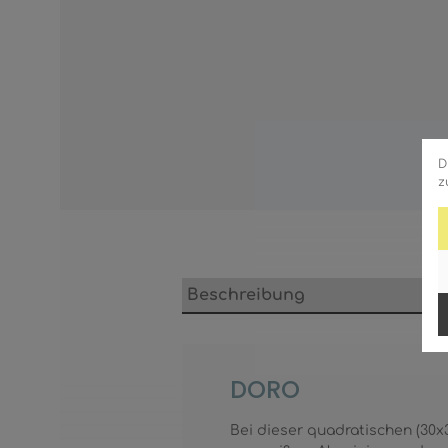
D
z
Beschreibung
DORO
Bei dieser quadratischen (30