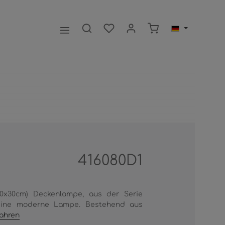
Warenkorb enthält 0
416080D1
30x30cm) Deckenlampe, aus der Serie
eine moderne Lampe. Bestehend aus
ahren