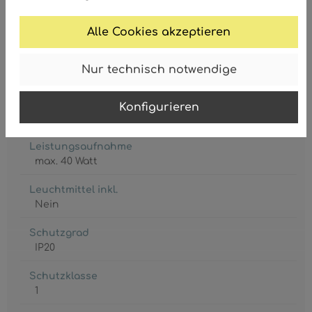
9007371531356
Alle Cookies akzeptieren
Nur technisch notwendige
Fassung
Konfigurieren
3 x E27
Leistungsaufnahme
max. 40 Watt
Leuchtmittel inkl.
Nein
Schutzgrad
IP20
Schutzklasse
1