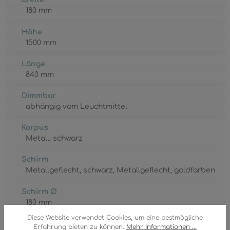
180 mm
Höhe
1500 mm
Länge
840 mm
Dimmbar
abhängig vom Leuchtmittel
Korpus
Metall
, schwarz
Schirm
Metallgeflecht
, schwarz
, Metallgeflecht
, goldfarben
Schirm Ø
180 mm
Diese Website verwendet Cookies, um eine bestmögliche
GTIN/EAN:
Erfahrung bieten zu können.
Mehr Informationen ...