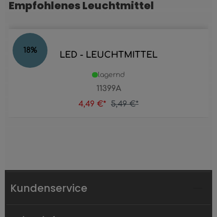
Empfohlenes Leuchtmittel
Produktgalerie überspringen
18
%
LED - LEUCHTMITTEL
lagernd
11399A
4,49 €*
5,49 €*
Kundenservice