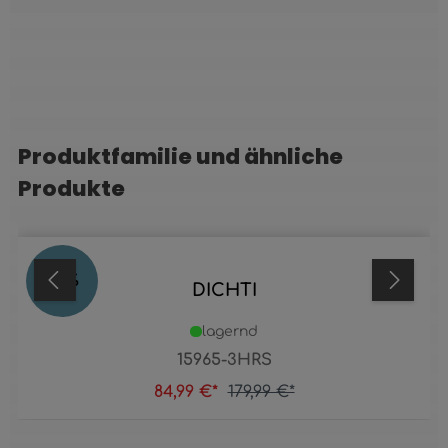
Produktfamilie und ähnliche
Produktgalerie überspringen
Produkte
53
%
DICHTI
lagernd
15965-3HRS
84,99 €*
179,99 €*