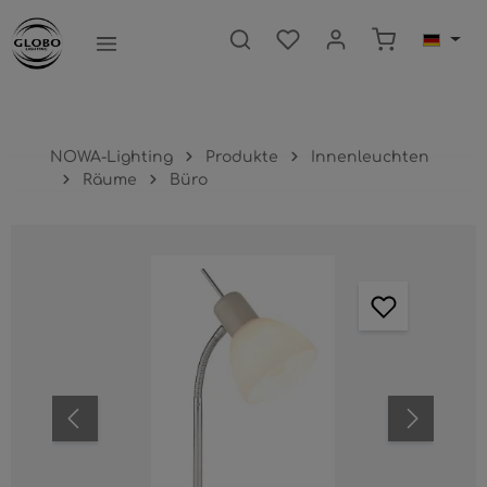
nhalt springen
Warenkorb e
NOWA-Lighting
Produkte
Innenleuchten
Räume
Büro
Bildergalerie überspringen