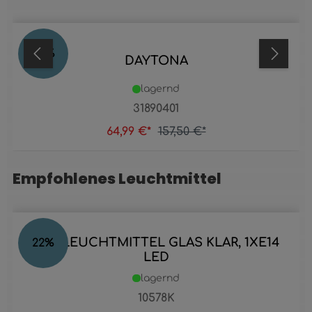
59
%
DAYTONA
lagernd
31890401
64,99 €*
157,50 €*
Empfohlenes Leuchtmittel
Produktgalerie überspringen
LED LEUCHTMITTEL GLAS KLAR, 1XE14
22
%
LED
lagernd
10578K