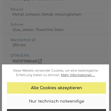
Korpus
Metall
, schwarz
, Metall
, messingfarben
Schirm
Glas
, amber
, Travertine Stein
Wandschild Ø
350 mm
GTIN/EAN:
9007371580668
Diese Website verwendet Cookies, um eine bestmögliche
Erfahrung bieten zu können.
Mehr Informationen ...
Alle Cookies akzeptieren
Fassung
3 x E27
Nur technisch notwendige
Leistungsaufnahme