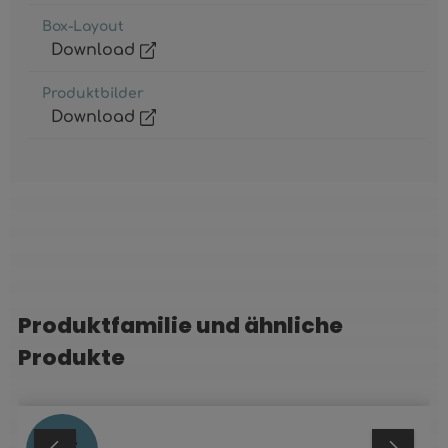
Box-Layout
Download
Produktbilder
Download
Produktfamilie und ähnliche
Produktgalerie überspringen
Produkte