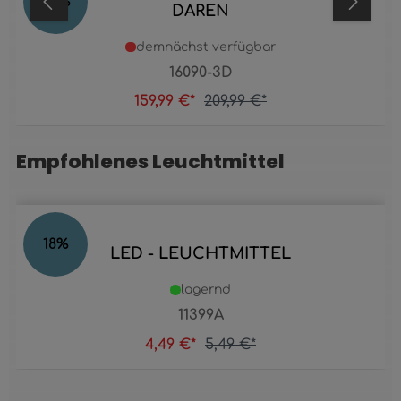
24
%
DAREN
demnächst verfügbar
16090-3D
159,99 €*
209,99 €*
Empfohlenes Leuchtmittel
Produktgalerie überspringen
18
%
LED - LEUCHTMITTEL
lagernd
11399A
4,49 €*
5,49 €*