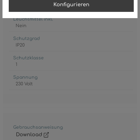
Konfigurieren
max. 40 Watt
Leuchtmittel inkl.
Nein
Schutzgrad
IP20
Schutzklasse
1
Spannung
230 Volt
Gebrauchsanweisung
Download