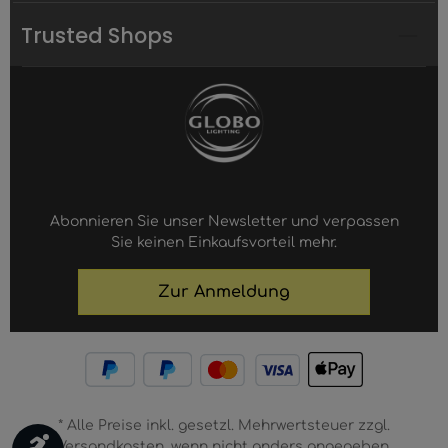
Trusted Shops
Abonnieren Sie unser Newsletter und verpassen
Sie keinen Einkaufsvorteil mehr.
Zur Anmeldung
* Alle Preise inkl. gesetzl. Mehrwertsteuer zzgl.
Werkzeugleiste anzeigen
Versandkosten, wenn nicht anders angegeben.