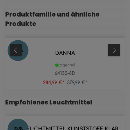
Produktfamilie und ähnliche
Produktgalerie überspringen
Produkte
25
%
DANNA
lagernd
64132-8D
284,99 €*
379,99 €*
Empfohlenes Leuchtmittel
Produktgalerie überspringen
LED LEUCHTMITTEL KUNSTSTOFF KLAR,
23
%