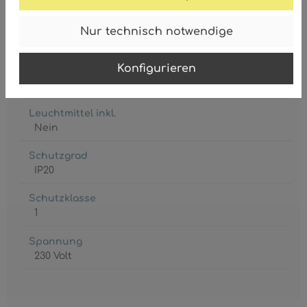
Fassung
Nur technisch notwendige
8 x G9
Konfigurieren
Leistungsaufnahme
max. 8 Watt
Leuchtmittel inkl.
Nein
Schutzgrad
IP20
Schutzklasse
1
Spannung
230 Volt