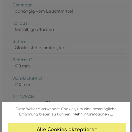
Dimmbar
abhängig vom Leuchtmittel
Korpus
Metall
, goldfarben
Schirm
Glaskristalle
, amber
, klar
Schirm Ø
610 mm
Wandschild Ø
140 mm
GTIN/EAN:
9007371454808
Diese Website verwendet Cookies, um eine bestmögliche
Erfahrung bieten zu können.
Mehr Informationen ...
Alle Cookies akzeptieren