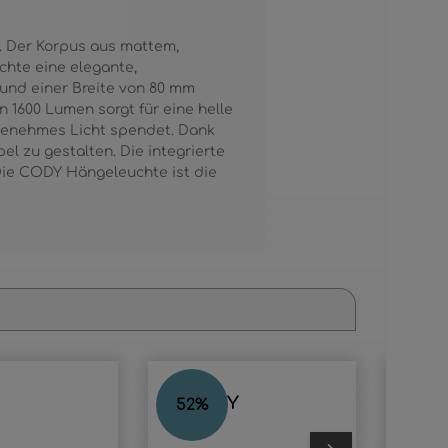
 Der Korpus aus mattem,
hte eine elegante,
 und einer Breite von 80 mm
 1600 Lumen sorgt für eine helle
genehmes Licht spendet. Dank
el zu gestalten. Die integrierte
 Die CODY Hängeleuchte ist die
DENTSY
DEN
52
%
56
%