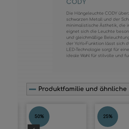
CODY
Die Hängeleuchte CODY überz
schwarzen Metall und der Sch
minimalistische Ästhetik, die
eignet sich die Leuchte beson
und gleichmäßige Beleuchtung
der YoYo-Funktion lässt sich d
LED-Technologie sorgt für ein
ideale Wahl für stilvolle und
Produktfamilie und ähnliche
Produktgalerie überspringen
CODY
CODY
50
%
25
%