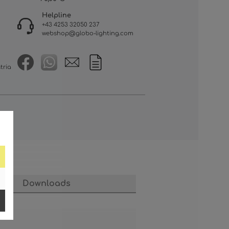
Helpline
+43 4253 32050 237
webshop@globo-lighting.com
tria
Downloads