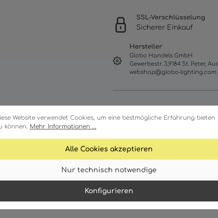
SSL-Verschlüsselung
Sicherer Einkauf
Hersteller
Globo Handels GmbH
Gewerbestr. 3,9184 St. Peter, Aus
webshop@globo-lighting.com
iese Website verwendet Cookies, um eine bestmögliche Erfahrung bieten
u können.
Mehr Informationen ...
Alle Cookies akzeptieren
Nur technisch notwendige
Merkmale
Technische Daten
Konfigurieren