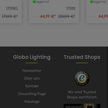
lagernd
lagernd
17018G
17010
*
179,99 €*
44,99 €*
259,99 €*
44,9
Globo Lighting
Trusted Shops
Newsletter
Über uns
Kontakt
Wir sind Trusted
Grounding Page
Shops-zertifiziert.
Kataloge