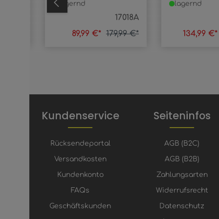
lagernd
lagernd
17015
17018A
,99 €*
89,99 €*
179,99 €*
134,99 €
Kundenservice
Seiteninfos
Rücksendeportal
AGB (B2C)
Versandkosten
AGB (B2B)
Kundenkonto
Zahlungsarten
FAQs
Widerrufsrecht
Geschäftskunden
Datenschutz