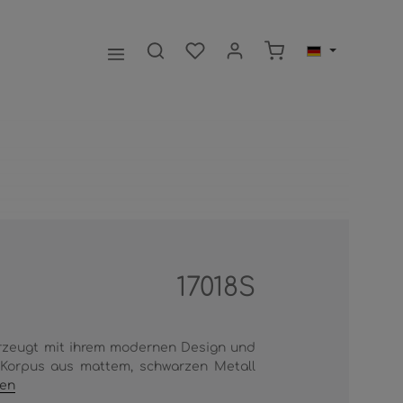
Warenkorb enthält 0
17018S
zeugt mit ihrem modernen Design und
 Korpus aus mattem, schwarzen Metall
ren