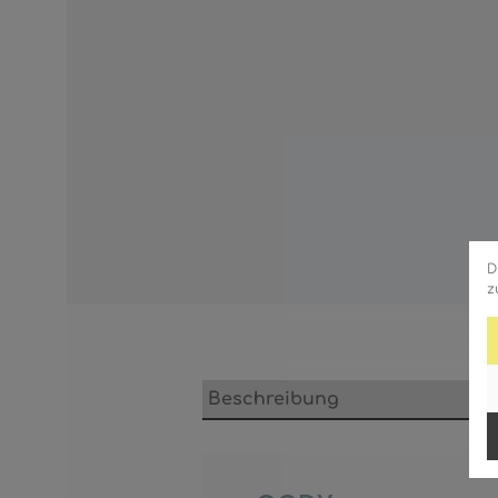
D
z
Beschreibung