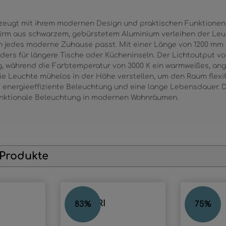
eugt mit ihrem modernen Design und praktischen Funktionen.
irm aus schwarzem, gebürstetem Aluminium verleihen der Leuc
 in jedes moderne Zuhause passt. Mit einer Länge von 1200 mm
ders für längere Tische oder Kücheninseln. Der Lichtoutput von
, während die Farbtemperatur von 3000 K ein warmweißes, an
ie Leuchte mühelos in der Höhe verstellen, um den Raum flexib
e energieeffiziente Beleuchtung und eine lange Lebensdauer.
 funktionale Beleuchtung in modernen Wohnräumen.
 Produkte
HODARI
HL
83
%
75
%