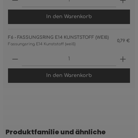
In den Warenkorb
F6 - FASSUNGSRING E14 KUNSTSTOFF (WEIß)
0,79 €
Fassungsring E14 Kunststoff (weiß)
Produkt Anzahl: Gib den gewünschten 
In den Warenkorb
Produktfamilie und ähnliche
Produktgalerie überspringen