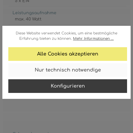
5 x E14
Leistungsaufnahme
max. 40 Watt
Leuchtmittel inkl.
Diese Website verwendet Cookies, um eine bestmögliche
Nein
Erfahrung bieten zu können.
Mehr Informationen ...
Schutzgrad
Alle Cookies akzeptieren
IP20
Schutzklasse
Nur technisch notwendige
1
Konfigurieren
Spannung
230 Volt