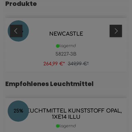
Produkte
24
%
NEWCASTLE
lagernd
58227-3B
264,99 €*
349,99 €*
Empfohlenes Leuchtmittel
Produktgalerie überspringen
LED LEUCHTMITTEL KUNSTSTOFF OPAL,
25
%
1XE14 ILLU
lagernd