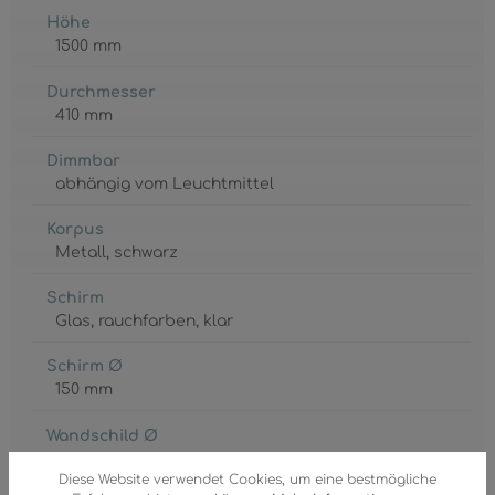
Höhe
1500 mm
Durchmesser
410 mm
Dimmbar
abhängig vom Leuchtmittel
Korpus
Metall
, schwarz
Schirm
Glas
, rauchfarben
, klar
Schirm Ø
150 mm
Wandschild Ø
300 mm
Diese Website verwendet Cookies, um eine bestmögliche