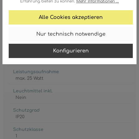
Erfahrung bieten zu können.
Mehr Informationen ...
GTIN/EAN:
9007371518319
Alle Cookies akzeptieren
Nur technisch notwendige
Konfigurieren
Fassung
3 x E27
Leistungsaufnahme
max. 25 Watt
Leuchtmittel inkl.
Nein
Schutzgrad
IP20
Schutzklasse
1