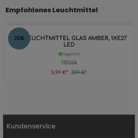
Empfohlenes Leuchtmittel
Produktgalerie überspringen
LED LEUCHTMITTEL GLAS AMBER, 1XE27
25
%
LED
lagernd
11526A
5,99 €*
7,99 €*
Kundenservice