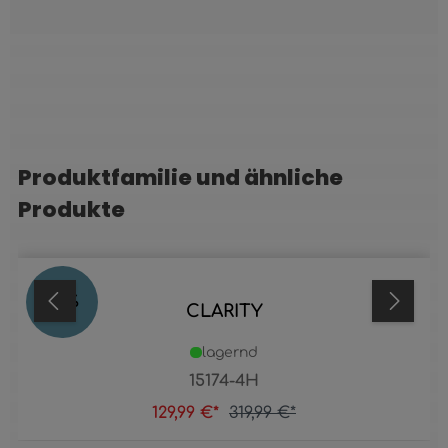
Produktfamilie und ähnliche
Produktgalerie überspringen
Produkte
59
%
CLARITY
lagernd
15174-4H
129,99 €*
319,99 €*