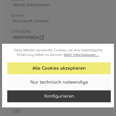
Metall
, silberfarben
Schirm
Kunststoff
, schwarz
GTIN/EAN:
9007371430024
Diese Website verwendet Cookies, um eine bestmögliche
Erfahrung bieten zu können.
Mehr Informationen ...
Alle Cookies akzeptieren
Akku inkl.
1 x AA
Nur technisch notwendige
Leistungsaufnahme
0.06 Watt
Konfigurieren
Leuchtmittel
LED