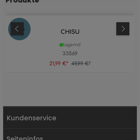
Produkte
56
%
CHISU
lagernd
33569
21,99 €*
49,99 €*
Kundenservice
Seiteninfos