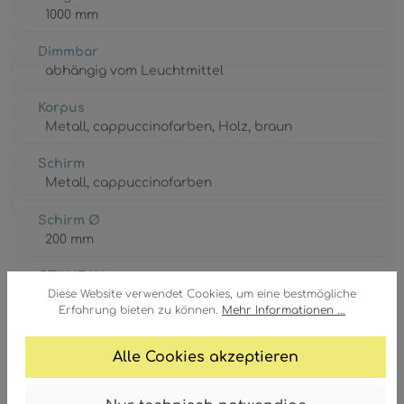
1000 mm
Dimmbar
abhängig vom Leuchtmittel
Korpus
Metall
, cappuccinofarben
, Holz
, braun
Schirm
Metall
, cappuccinofarben
Schirm Ø
200 mm
GTIN/EAN:
Diese Website verwendet Cookies, um eine bestmögliche
9007371607037
Erfahrung bieten zu können.
Mehr Informationen ...
Alle Cookies akzeptieren