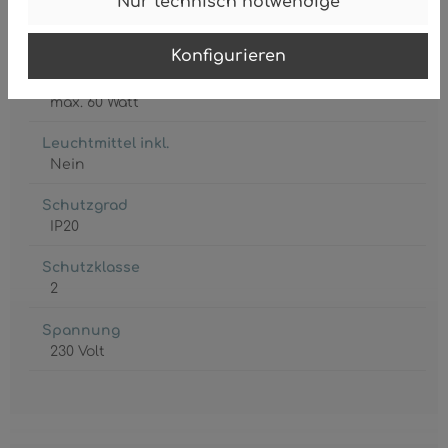
Nur technisch notwendige
Fassung
3 x E27
Konfigurieren
Leistungsaufnahme
max. 60 Watt
Leuchtmittel inkl.
Nein
Schutzgrad
IP20
Schutzklasse
2
Spannung
230 Volt