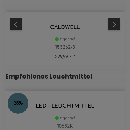
CALDWELL
lagernd
153262-3
229,99 €*
Empfohlenes Leuchtmittel
Produktgalerie überspringen
25
%
LED - LEUCHTMITTEL
lagernd
10582K