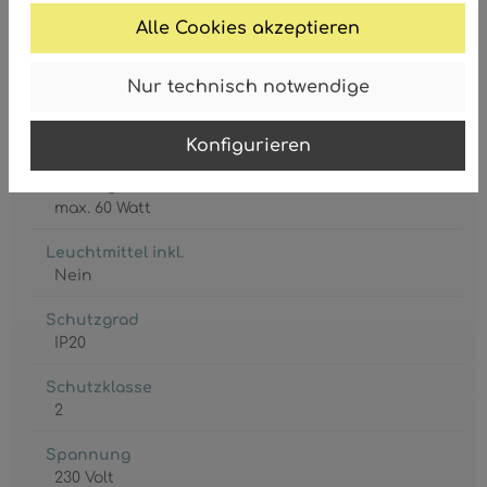
Alle Cookies akzeptieren
Nur technisch notwendige
Fassung
E27
Konfigurieren
Leistungsaufnahme
max. 60 Watt
Leuchtmittel inkl.
Nein
Schutzgrad
IP20
Schutzklasse
2
Spannung
230 Volt