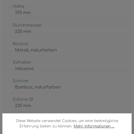
Höhe
370 mm
Durchmesser
220 mm
Korpus
Metall
, naturfarben
Schalter
inklusive
Schirm
Bambus
, naturfarben
Schirm Ø
220 mm
GTIN/EAN:
Diese Website verwendet Cookies, um eine bestmögliche
9007371465378
Erfahrung bieten zu können.
Mehr Informationen ...