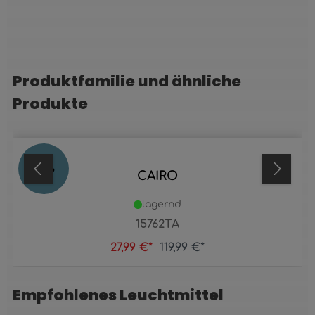
Produktfamilie und ähnliche
Produktgalerie überspringen
Produkte
77
%
CAIRO
lagernd
15762TA
27,99 €*
119,99 €*
Empfohlenes Leuchtmittel
Produktgalerie überspringen